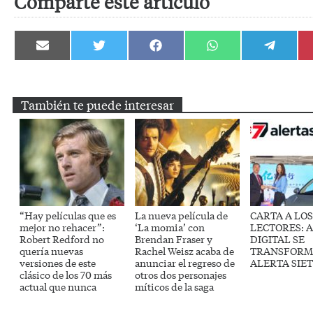
Comparte este artículo
Compartir
Compartir
Compartir
Compartir
Compartir
en
en
en
en
en
Email
Twitter
Facebook
WhatsApp
Telegram
También te puede interesar
“Hay películas que es
La nueva película de
CARTA A LOS
mejor no rehacer”:
‘La momia’ con
LECTORES: 
Robert Redford no
Brendan Fraser y
DIGITAL SE
quería nuevas
Rachel Weisz acaba de
TRANSFORM
versiones de este
anunciar el regreso de
ALERTA SIE
clásico de los 70 más
otros dos personajes
actual que nunca
míticos de la saga