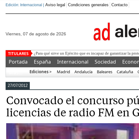
Aviso legal
Condiciones generales
Contacto
Edición: Internacional |
viernes, 07 de agosto de 2026
La Federación y la UEFA p
Portada
España
Internacional
Sociedad
Econo
Ediciones >
Madrid
Andalucía
Baleares
Cataluña
Más…
27/07/2012
Convocado el concurso pú
licencias de radio FM en G