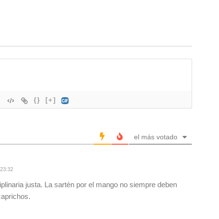
{}
[+]
el más votado
 23:32
plinaria justa. La sartén por el mango no siempre deben
caprichos.