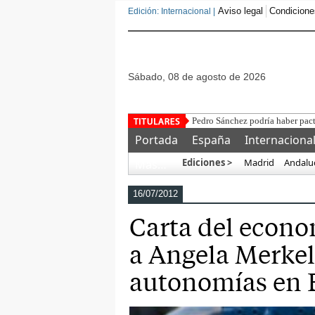
Aviso legal
Condicione
Edición: Internacional |
sábado, 08 de agosto de 2026
Sólo regresaron a sus países 41 
Portada
España
Internaciona
Ediciones >
Madrid
Andalu
Más…
16/07/2012
Carta del econo
a Angela Merkel: 
autonomías en 