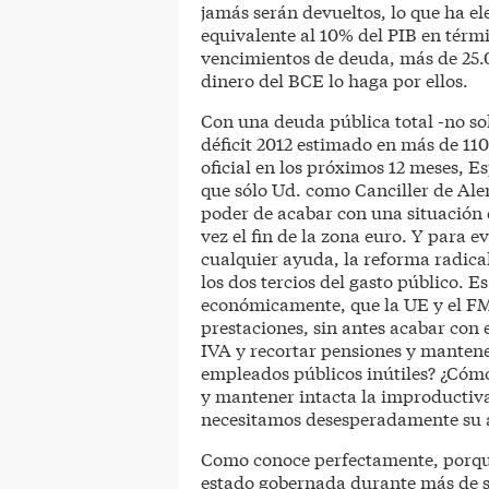
jamás serán devueltos, lo que ha el
equivalente al 10% del PIB en tér
vencimientos de deuda, más de 25.0
dinero del BCE lo haga por ellos.
Con una deuda pública total -no sol
déficit 2012 estimado en más de 110
oficial en los próximos 12 meses, 
que sólo Ud. como Canciller de Alem
poder de acabar con una situación 
vez el fin de la zona euro. Y para e
cualquier ayuda, la reforma radical 
los dos tercios del gasto público. 
económicamente, que la UE y el FM
prestaciones, sin antes acabar con 
IVA y recortar pensiones y mantene
empleados públicos inútiles? ¿Cómo
y mantener intacta la improductiva?
necesitamos desesperadamente su 
Como conoce perfectamente, porque
estado gobernada durante más de si