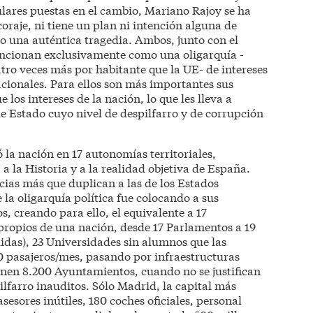
ulares puestas en el cambio, Mariano Rajoy se ha
coraje, ni tiene un plan ni intención alguna de
do una auténtica tragedia. Ambos, junto con el
uncionan exclusivamente como una oligarquía -
tro veces más por habitante que la UE- de intereses
ionales. Para ellos son más importantes sus
 los intereses de la nación, lo que les lleva a
 Estado cuyo nivel de despilfarro y de corrupción
la nación en 17 autonomías territoriales,
a la Historia y a la realidad objetiva de España.
ias más que duplican a las de los Estados
e la oligarquía política fue colocando a sus
s, creando para ello, el equivalente a 17
propios de una nación, desde 17 Parlamentos a 19
didas), 23 Universidades sin alumnos que las
00 pasajeros/mes, pasando por infraestructuras
unen 8.200 Ayuntamientos, cuando no se justifican
ilfarro inauditos. Sólo Madrid, la capital más
esores inútiles, 180 coches oficiales, personal