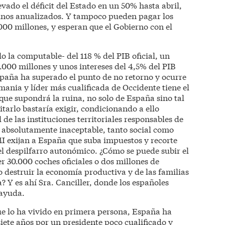
evado el déficit del Estado en un 50% hasta abril,
minos anualizados. Y tampoco pueden pagar los
00 millones, y esperan que el Gobierno con el
o la computable- del 118 % del PIB oficial, un
.000 millones y unos intereses del 4,5% del PIB
España ha superado el punto de no retorno y ocurre
ania y líder más cualificada de Occidente tiene el
que supondrá la ruina, no solo de España sino tal
vitarlo bastaría exigir, condicionando a ello
de las instituciones territoriales responsables de
Es absolutamente inaceptable, tanto social como
I exijan a España que suba impuestos y recorte
el despilfarro autonómico. ¿Cómo se puede subir el
r 30.000 coches oficiales o dos millones de
 destruir la economía productiva y de las familias
 Y es ahí Sra. Canciller, donde los españoles
ayuda.
 lo ha vivido en primera persona, España ha
ete años por un presidente poco cualificado y