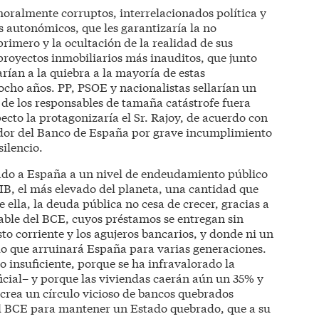
moralmente corruptos, interrelacionados política y
 autonómicos, que les garantizaría la no
rimero y la ocultación de la realidad de sus
proyectos inmobiliarios más inauditos, que junto
arían a la quiebra a la mayoría de estas
 ocho años. PP, PSOE y nacionalistas sellarían un
 de los responsables de tamaña catástrofe fuera
ecto la protagonizaría el Sr. Rajoy, de acuerdo con
nador del Banco de España por grave incumplimiento
silencio.
vado a España a un nivel de endeudamiento público
IB, el más elevado del planeta, una cantidad que
 ella, la deuda pública no cesa de crecer, gracias a
able del BCE, cuyos préstamos se entregan sin
sto corriente y los agujeros bancarios, y donde ni un
lo que arruinará España para varias generaciones.
o insuficiente, porque se ha infravalorado la
ficial– y porque las viviendas caerán aún un 35% y
crea un círculo vicioso de bancos quebrados
l BCE para mantener un Estado quebrado, que a su