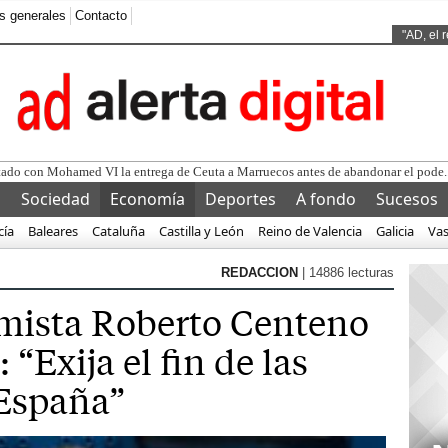
s generales
Contacto
"AD, el 
d
l
Sociedad
Economía
Deportes
A fondo
Sucesos
cía
Baleares
Cataluña
Castilla y León
Reino de Valencia
Galicia
Va
REDACCION
| 14886 lecturas
mista Roberto Centeno
“Exija el fin de las
España”