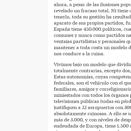
ahora, a pesar de las ilusiones pop
revelado un fracaso total. Ni tiene 
tenerlo, toda su gestión ha resulta
aparato de sus propios partidos, f
España tiene 450.000 políticos, cua
comunes y nunca como partidos nac
ventajas partidistas y personales que
mantener a toda costa un modelo de
nos conduce a la ruina.
Vivimos bajo un modelo que dividió 
totalmente contrarias, excepto dos, 
Estas autonomías, cuyas competenc
federales, son el vehículo con el qu
familiares, amigos y correligionario
miniestados con todos los órganos 
televisiones públicas (todas en pér
justifiquen a 22 aeropuertos con 3
absolutamente ruinosas. A ello se 
más de 3.000, y con niveles de desp
endeudada de Europa, tiene 1.500 as