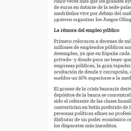
cinco veces más que los grandes a
de euros en dotarse de la sede-pala
madrileños vive por debajo del umb
¡quieren organizar los Juegos Olím
La rémora del empleo público
Primero colocaron a decenas de mile
millones de empleados públicos nom
desempleo, ya que en España cada e
privado- y donde para no tener que
empresas públicas, la gran tapader
ocultación de deuda y corrupción,
sueldos un 35% superiores a la medi
El grueso de la crisis bancaria der
depósitos de la banca se concentrab
sido el referente de las clases humi
convertirían en botín preferido de
personas políticas afines no profesi
disfrutar de un poder económico cas
los disparates más inauditos.