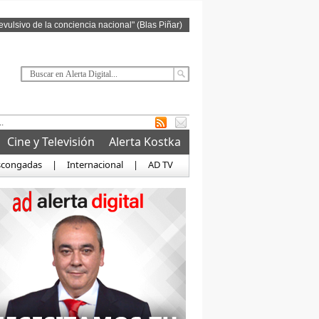
revulsivo de la conciencia nacional" (Blas Piñar)
Cine y Televisión
Alerta Kostka
scongadas
|
Internacional
|
AD TV