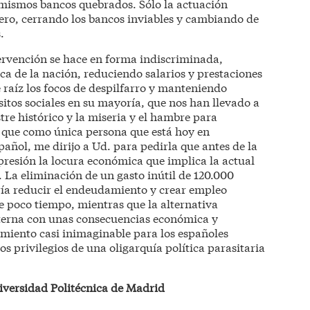
 mismos bancos quebrados. Sólo la actuación
iero, cerrando los bancos inviables y cambiando de
.
tervención se hace en forma indiscriminada,
a de la nación, reduciendo salarios y prestaciones
 raíz los focos de despilfarro y manteniendo
ásitos sociales en su mayoría, que nos han llevado a
stre histórico y la miseria y el hambre para
r, que como única persona que está hoy en
añol, me dirijo a Ud. para pedirla que antes de la
upresión la locura económica que implica la actual
 La eliminación de un gasto inútil de 120.000
ría reducir el endeudamiento y crear empleo
e poco tiempo, mientras que la alternativa
nterna con unas consecuencias económica y
miento casi inimaginable para los españoles
os privilegios de una oligarquía política parasitaria
iversidad Politécnica de Madrid