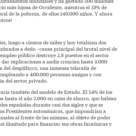
yuntamientos mundiales y ha gastado 500 millones
cio más lujosa de Occidente, mientras el 23% de
ral de la pobreza, de ellos 140.000 niños. Y ahora
picos!
s, luego a cientos de miles y hoy totalizan dos
brados a dedo –causa principal del brutal nivel de
mpleo público destruye 2,8 puestos en el sector
 dar explicaciones a nadie crearían hasta 3.000
a del despilfarro, una inmensa telaraña de
 empleando a 400.000 personas amigas y con
a del sector privado.
ivaría también del modelo de Estado. El 54% de los
a hasta el año 2.000 en cajas de ahorro, que habían
ldes españolas durante casi dos siglos y que se
 los Presidentes autonómicos, que impondrían a
onales al frente de las mismas, al objeto de poder
i ilimitado para financiar sus obras faraónicas y