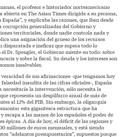
manas, el profesor e historiador norteamericano
a abierta en The Asian Times dirigida a su persona,
 a España”, y explicaba las razones, que iban desde
la corrupción generalizadas del Gobierno y
iones territoriales, donde nadie controla nada y
lica una asignación del grueso de los recursos
n disparatada e ineficaz que supera todo lo
el Dr. Spengler, el Gobierno miente en todo: sobre
caria y sobre la fiscal. Su deuda y los intereses son
 somos insalvables.
a veracidad de sus afirmaciones -que tengamos hoy
falsedad inaudita de las cifras oficiales-, España
a necesitaría la intervención, sólo necesita la
que representa un despilfarro anual de más de
ntes al 12% del PIB. Sin embargo, la oligarquía
esmontar esta gigantesca estructura que ha
 y escapa a las manos de los españoles el poder de
 épicas. A día de hoy, el déficit de las regiones y
0 millones de euros mensuales, y está siendo
stos “adelantos presupuestarios”, supuestos porque