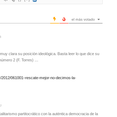
el más votado
3
y clara su posición ideológica. Basta leer lo que dice su
 número 2 (F. Torres) …
com/2012/061001–rescate-mejor-no-decimos-la-
17
litarismo partitocrático con la auténtica democracia de la