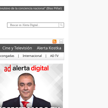
revulsivo de la conciencia nacional" (Blas Piñar)
Cine y Televisión
Alerta Kostka
scongadas
|
Internacional
|
AD TV