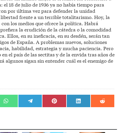
ia: el 18 de julio de 1936 ya no había tiempo para
eron por última vez para defender la unidad
 libertad frente a un terrible totalitarismo. Hoy, la
a, con los medios que ofrece la política. Habrá
refiera la erudición de la cátedra o la comodidad
ca. Ellos, en su ineficacia, en su desdén, serán tan
migos de España. A problemas nuevos, soluciones
acia, habilidad, estrategia y mucha paciencia. Pero
 en el país de las sectitas y de la envida tras años de
izá algunos sigan sin entender cuál es el enemigo de
r
Compartir
Compartir
Compartir
Compartir
Compartir
en
en
en
en
en
WhatsApp
Telegram
Pinterest
LinkedIn
Reddit