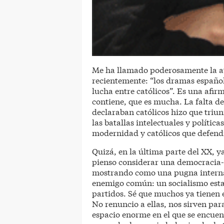
Me ha llamado poderosamente la at
recientemente: “los dramas español
lucha entre católicos”. Es una afi
contiene, que es mucha. La falta d
declaraban católicos hizo que triun
las batallas intelectuales y polític
modernidad y católicos que defend
Quizá, en la última parte del XX, y
pienso considerar una democracia- h
mostrando como una pugna interna e
enemigo común: un socialismo estat
partidos. Sé que muchos ya tienen e
No renuncio a ellas, nos sirven par
espacio enorme en el que se encuent