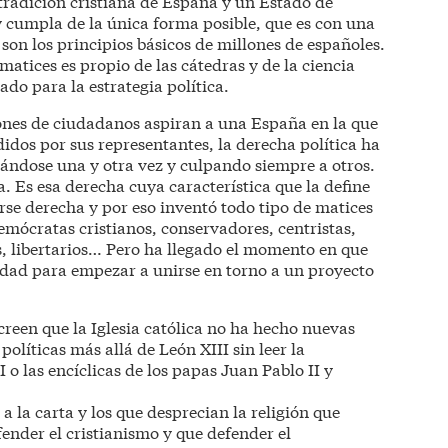
tradición cristiana de España y un Estado de
 y cumpla de la única forma posible, que es con una
 son los principios básicos de millones de españoles.
matices es propio de las cátedras y de la ciencia
ado para la estrategia política.
ones de ciudadanos aspiran a una España en la que
didos por sus representantes, la derecha política ha
dándose una y otra vez y culpando siempre a otros.
. Es esa derecha cuya característica que la define
rse derecha y por eso inventó todo tipo de matices
emócratas cristianos, conservadores, centristas,
es, libertarios… Pero ha llegado el momento en que
idad para empezar a unirse en torno a un proyecto
creen que la Iglesia católica no ha hecho nuevas
políticas más allá de León XIII sin leer la
 o las encíclicas de los papas Juan Pablo II y
 a la carta y los que desprecian la religión que
ender el cristianismo y que defender el