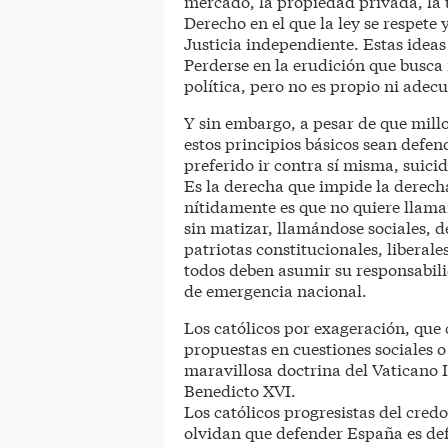
mercado, la propiedad privada, la 
Derecho en el que la ley se respete
Justicia independiente. Estas ideas
Perderse en la erudición que busca 
política, pero no es propio ni adecu
Y sin embargo, a pesar de que mill
estos principios básicos sean defen
preferido ir contra sí misma, suici
Es la derecha que impide la derecha
nítidamente es que no quiere llama
sin matizar, llamándose sociales, d
patriotas constitucionales, liberal
todos deben asumir su responsabil
de emergencia nacional.
Los católicos por exageración, que 
propuestas en cuestiones sociales o 
maravillosa doctrina del Vaticano II
Benedicto XVI.
Los católicos progresistas del credo
olvidan que defender España es def