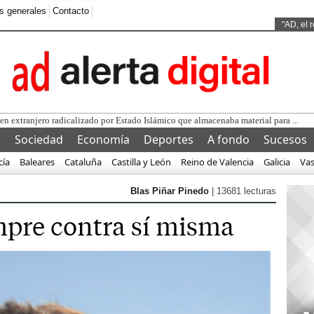
s generales
Contacto
Ads by
"AD, el 
l
Sociedad
Economía
Deportes
A fondo
Sucesos
cía
Baleares
Cataluña
Castilla y León
Reino de Valencia
Galicia
Va
Blas Piñar Pinedo
| 13681 lecturas
mpre contra sí misma