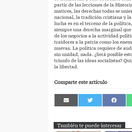
partir de las lecciones de la Histor
matices, las derechas todas se uni
nacional, la tradición cristiana y la
lucha es en el terreno de la polític
siempre una derecha marginal que p
de los negocios a la actividad políti
traidores a la patria como los ene
nuevas. La política requiere de aud
sin unidad, nada. ¿Será posible esto
triunfo de las ideas socialistas? Qu
la libertad.
Comparte este artículo
Compartir
Compartir
Comparti
en
en
en
Email
Twitter
Facebook
También te puede interesar