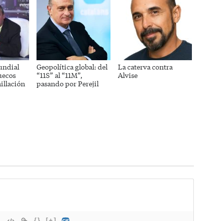
undial
Geopolítica global: del
La caterva contra
uecos
“11S” al “11M”,
Alvise
illación
pasando por Perejil
{}
[+]