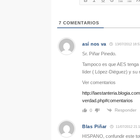
7
COMENTARIOS
así nos va
13/07/2012 18:5
Sr. Piñar Pinedo.
Tampoco es que AES tenga mu
líder ( López-Diéguez) y su
Ver comentarios
http://laestanteria.blogia.
verdad.php#comentarios
Responder
0
Blas Piñar
11/07/2012 21:
HISPANO, confundir este tota