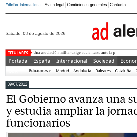
Aviso legal
Condiciones generales
Contacto
Edición: Internacional |
sábado, 08 de agosto de 2026
Una asociación militar exige adelantarse ante la previsión de
Portada
España
Internacional
Sociedad
Econo
Ediciones >
Madrid
Andalucía
Baleares
Cataluña
Más…
09/07/2012
El Gobierno avanza una s
y estudia ampliar la jorna
funcionarios