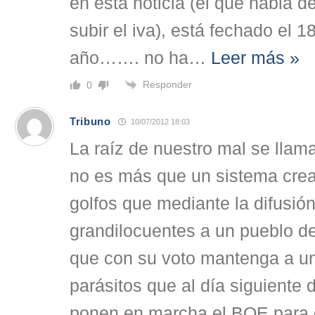
en esta noticia (el que habla d
subir el iva), está fechado el 
año……. no ha
…
Leer más »
Responder
0
Tribuno
10/07/2012 18:03
La raíz de nuestro mal se lla
no es más que un sistema crea
golfos que mediante la difusió
grandilocuentes a un pueblo d
que con su voto mantenga a un
parásitos que al día siguiente 
ponen en marcha el BOE para e