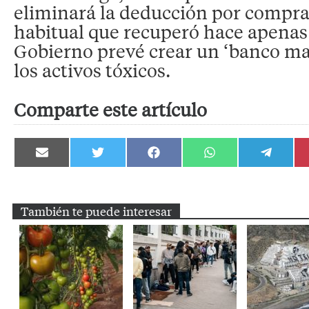
eliminará la deducción por compra
habitual que recuperó hace apenas 
Gobierno prevé crear un ‘banco ma
los activos tóxicos.
Comparte este artículo
Compartir
Compartir
Compartir
Compartir
Compartir
en
en
en
en
en
Email
Twitter
Facebook
WhatsApp
Telegram
También te puede interesar