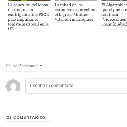
La conexión del lobby
La mitad de los
El Algarrobico
marroquí con
extranjeros que cobran
que el poder 
exdirigentes del PSOE
el Ingreso Mínimo
sacrificar
para impulsar el
Vital son marroquíes
(Videocoment
tomate marroquí en la
Joaquín Abad
UE
Notificaciones
22
COMENTARIOS