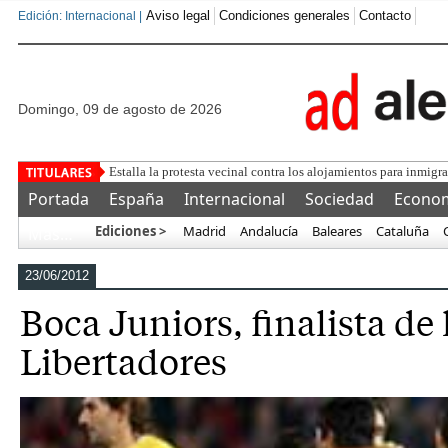
Aviso legal
Condiciones generales
Contacto
Edición: Internacional |
domingo, 09 de agosto de 2026
Ceut
Portada
España
Internacional
Sociedad
Econo
Ediciones >
Madrid
Andalucía
Baleares
Cataluña
Más…
23/06/2012
Boca Juniors, finalista de
Libertadores