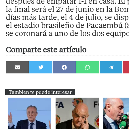
después de empatar 1-1 en casa. El 
la final será el 27 de junio en la Bo
días más tarde, el 4 de julio, se dis
el estadio brasileño de Pacaembú (
se coronará a uno de los dos equipo
Comparte este artículo
Compartir
Compartir
Compartir
Compartir
Compartir
en
en
en
en
en
Email
Twitter
Facebook
WhatsApp
Telegram
También te puede interesar