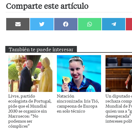
Comparte este artículo
Compartir
Compartir
Compartir
Compartir
Compartir
en
en
en
en
en
Email
Twitter
Facebook
WhatsApp
Telegram
También te puede interesar
Livre, partido
Natación
Un diputado 
ecologista de Portugal,
sincronizada: Iris Tió,
rechaza comp
pide que el Mundial
campeona de Europa
Mundial de F
2030 se organice sin
en solo técnico
quien usa a “
Marruecos: “No
desesperada” 
podemos ser
intereses polí
cómplices”