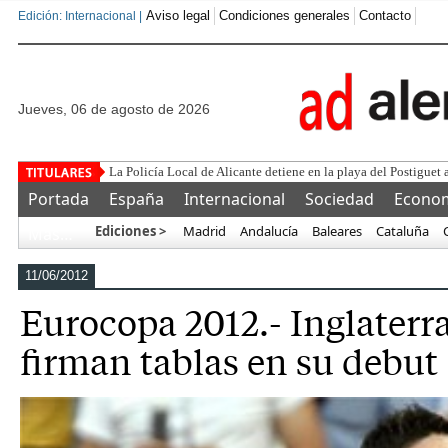
Aviso legal
Condiciones generales
Contacto
Edición: Internacional |
jueves, 06 de agosto de 2026
Este corrupto traiciona a E
Portada
España
Internacional
Sociedad
Econo
Ediciones >
Madrid
Andalucía
Baleares
Cataluña
Más…
11/06/2012
Eurocopa 2012.- Inglaterr
firman tablas en su debut (