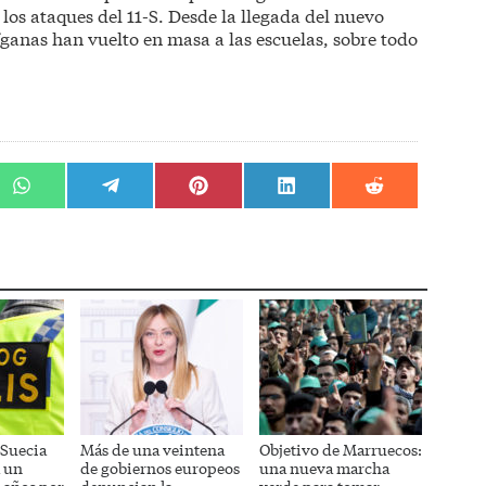
los ataques del 11-S. Desde la llegada del nuevo
fganas han vuelto en masa a las escuelas, sobre todo
r
Compartir
Compartir
Compartir
Compartir
Compartir
en
en
en
en
en
WhatsApp
Telegram
Pinterest
LinkedIn
Reddit
 Suecia
Más de una veintena
Objetivo de Marruecos:
a un
de gobiernos europeos
una nueva marcha