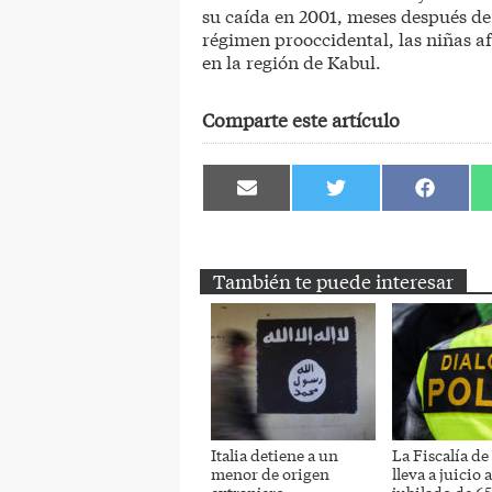
su caída en 2001, meses después de 
régimen prooccidental, las niñas a
en la región de Kabul.
Comparte este artículo
Compartir
Compartir
Comparti
en
en
en
Email
Twitter
Facebook
También te puede interesar
Italia detiene a un
La Fiscalía de
menor de origen
lleva a juicio 