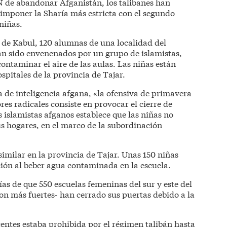
N de abandonar Afganistán, los talibanes han
 imponer la Sharía más estricta con el segundo
niñas.
 de Kabul, 120 alumnas de una localidad del
han sido envenenados por un grupo de islamistas,
contaminar el aire de las aulas. Las niñas están
spitales de la provincia de Tajar.
de inteligencia afgana, «la ofensiva de primavera
res radicales consiste en provocar el cierre de
os islamistas afganos establece que las niñas no
us hogares, en el marco de la subordinación
imilar en la provincia de Tajar. Unas 150 niñas
ción al beber agua contaminada en la escuela.
as de que 550 escuelas femeninas del sur y este del
son más fuertes- han cerrado sus puertas debido a la
centes estaba prohibida por el régimen talibán hasta