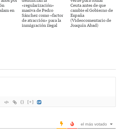
5 años por
denuncian la
verde para tomar
ión
«regularización»
Ceuta antes de que
 islam en
masiva de Pedro
cambie el Gobierno de
Sánchez como «factor
España
de atracción» para la
(Videocomentario de
inmigración ilegal
Joaquín Abad)
{}
[+]
el más votado