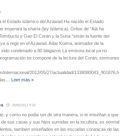
7
a el Estado islámico del Azawad Ha nacido el Estado
e imperará la sharía (ley islámica). Gritos de “Alá ha
Tombuctú y Gao El Corán y la Suna “serán la fuente del
ya a regir en el Azawad. Adar Koima, animador de la
 sido condenado a 80 latigazos La emisora local ya no
 programación se compone de la lectura del Corán, sermones
.com/internacional/2012/05/27/actualidad/1338080043_901876.h
las
…
Leer más »
os
26/05/2012 9:24
nte, y como no podia ser de otra manera, si te enseñan a que
de sus casas y sus hijos sumidas en la incultura, es normal
olentos, tambien enseñados en las escuelas coranicas de las