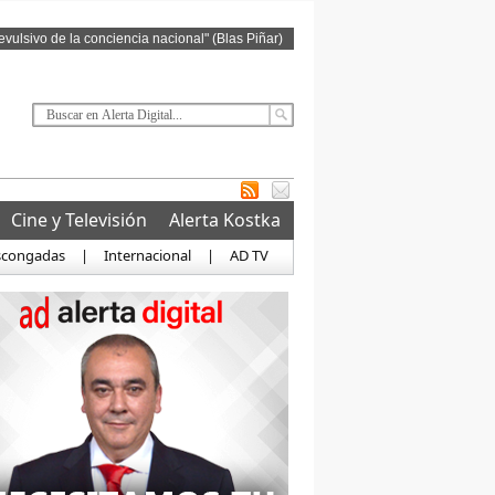
revulsivo de la conciencia nacional" (Blas Piñar)
Cine y Televisión
Alerta Kostka
scongadas
|
Internacional
|
AD TV