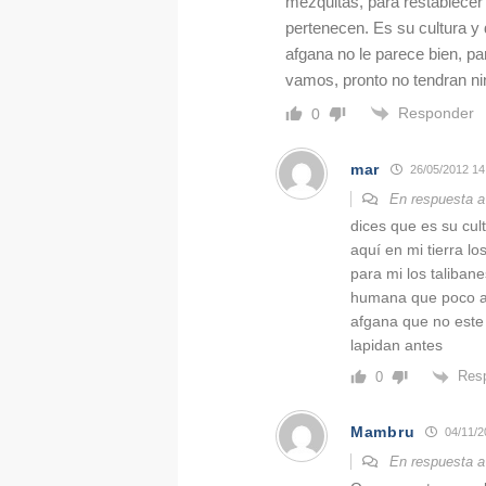
mezquitas, para restablecer 
pertenecen. Es su cultura y 
afgana no le parece bien, pa
vamos, pronto no tendran ni
Responder
0
mar
26/05/2012 14
En respuesta 
dices que es su cul
aquí en mi tierra l
para mi los taliban
humana que poco a 
afgana que no este 
lapidan antes
Res
0
Mambru
04/11/2
En respuesta 