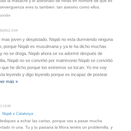
bas la masacre y el asesinato de niñas en nombre de que es
e sinverguenza eres tu tambien. tan asesino como ellos.
ponder
05/2012 0:04
el mas joven y despistado. Niqab no esta durmiendo ninguna
, porque Niqab es musulmana y ya te ha dicho muchas
y no se droga. Niqab ahora se va adormir después de
ilia, Niqab no se convirtió por matrimonio Niqab se convirtió
o que he dicho porque los extremos se tocan. Yo me voy
sta leyendo y digo leyendo porque es incapaz de postear
eer más »
2 13:06
a
Niqab x Catalunya
 dediques a echar las cartas, porque vas a pasar mucha
tado ni una. Tu y tu paisana la Mora tenéis un problemilla, y