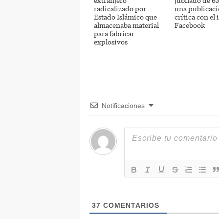
extranjero
jubilado de 6
radicalizado por
una publicac
Estado Islámico que
crítica con el
almacenaba material
Facebook
para fabricar
explosivos
Notificaciones
37
COMENTARIOS