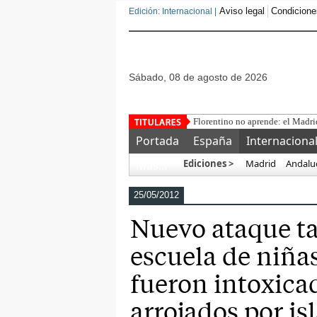
Aviso legal
Condicione
Edición: Internacional |
sábado, 08 de agosto de 2026
De la Espriella augura una nue
Portada
España
Internaciona
Ediciones >
Madrid
Andalu
Más…
25/05/2012
Nuevo ataque ta
escuela de niña
fueron intoxica
arrojados por is