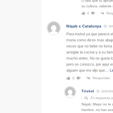
O sea que tu aprue
su cultura, valient
Res
0
Niqab x Catalunya
26/
Para triskel ya que parece 
mona como dices mas abajo
veces que no bebe no fuma 
arreglar la cocina y a su fam
mucho antes. No os gusta l
pero os conozco, por aquí e
alguien que me dijo que
…
L
Responder
0
Triskel
26/05/201
En respuesta 
Niqab, Mejor no te
hambre..no has acer