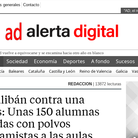
s generales
Contacto
Ads by
"AD, el 
l
Sociedad
Economía
Deportes
A fondo
Sucesos
cía
Baleares
Cataluña
Castilla y León
Reino de Valencia
Galicia
Va
REDACCION
| 13872 lecturas
libán contra una
s: Unas 150 alumnas
das con polvos
lamistas a las aulas