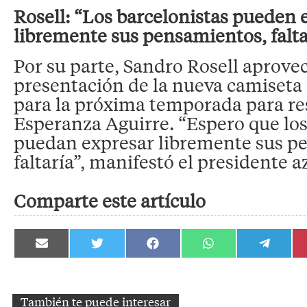
Rosell: “Los barcelonistas pueden 
libremente sus pensamientos, falt
Por su parte, Sandro Rosell aprovec
presentación de la nueva camiseta
para la próxima temporada para r
Esperanza Aguirre. “Espero que los
puedan expresar libremente sus p
faltaría”, manifestó el presidente a
Comparte este artículo
Compartir
Compartir
Compartir
Compartir
Compartir
en
en
en
en
en
Email
Twitter
Facebook
WhatsApp
Telegram
También te puede interesar