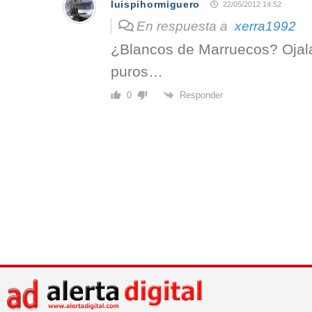
luispihormiguero
22/05/2012 14:52
En respuesta a
xerra1992
¿Blancos de Marruecos? Ojal
puros…
Responder
0