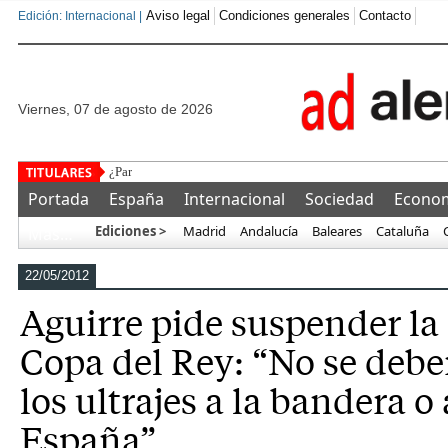
Aviso legal
Condiciones generales
Contacto
Edición: Internacional |
viernes, 07 de agosto de 2026
¿Para qué sirve un Ejército que es incapaz
Portada
España
Internacional
Sociedad
Econo
Ediciones >
Madrid
Andalucía
Baleares
Cataluña
Más…
22/05/2012
Aguirre pide suspender la 
Copa del Rey: “No se debe
los ultrajes a la bandera o
España”