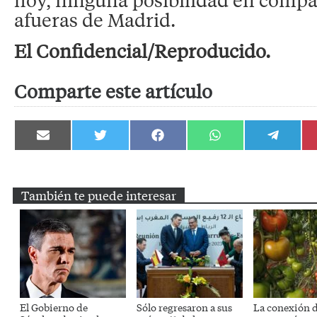
afueras de Madrid.
El Confidencial/Reproducido.
Comparte este artículo
Compartir
Compartir
Compartir
Compartir
Compartir
en
en
en
en
en
Email
Twitter
Facebook
WhatsApp
Telegram
También te puede interesar
El Gobierno de
Sólo regresaron a sus
La conexión d