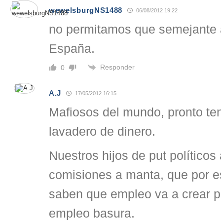
wewelsburgNS1488
06/08/2012 19:22
no permitamos que semejante a
España.
Responder
0
A.J
17/05/2012 16:15
Mafiosos del mundo, pronto te
lavadero de dinero.
Nuestros hijos de put políticos 
comisiones a manta, que por es
saben que empleo va a crear 
empleo basura.