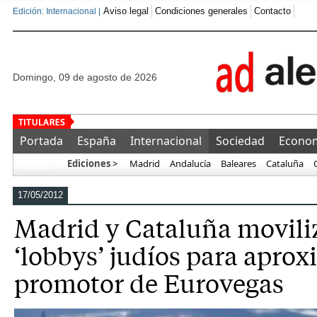
Aviso legal
Condiciones generales
Contacto
Edición: Internacional |
domingo, 09 de agosto de 2026
Uno de cada siete alemanes se pl
Portada
España
Internacional
Sociedad
Econo
Ediciones >
Madrid
Andalucía
Baleares
Cataluña
Más…
17/05/2012
Madrid y Cataluña movili
‘lobbys’ judíos para aprox
promotor de Eurovegas