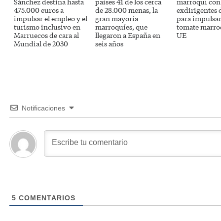
Sánchez destina hasta
países 41 de los cerca
marroquí con
475.000 euros a
de 28.000 menas, la
exdirigentes 
impulsar el empleo y el
gran mayoría
para impulsar
turismo inclusivo en
marroquíes, que
tomate marroq
Marruecos de cara al
llegaron a España en
UE
Mundial de 2030
seis años
Notificaciones
5
COMENTARIOS