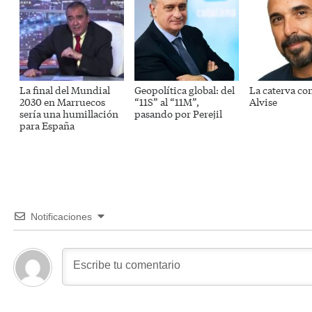
La final del Mundial
Geopolítica global: del
La caterva co
2030 en Marruecos
“11S” al “11M”,
Alvise
sería una humillación
pasando por Perejil
para España
Notificaciones