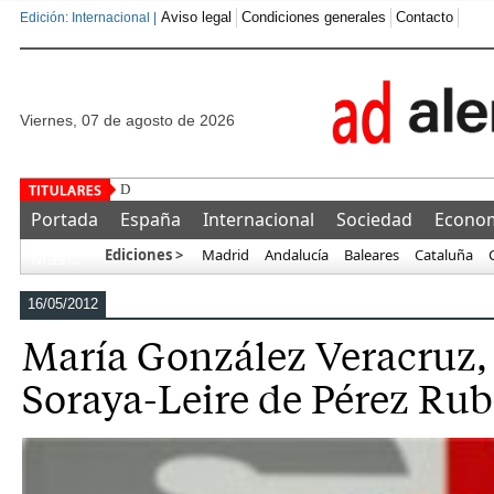
Aviso legal
Condiciones generales
Contacto
Edición: Internacional |
viernes, 07 de agosto de 2026
Detenido un marroquí tras golpear, sec
Portada
España
Internacional
Sociedad
Econo
Ediciones >
Madrid
Andalucía
Baleares
Cataluña
Más…
16/05/2012
María González Veracruz,
Soraya-Leire de Pérez Ru