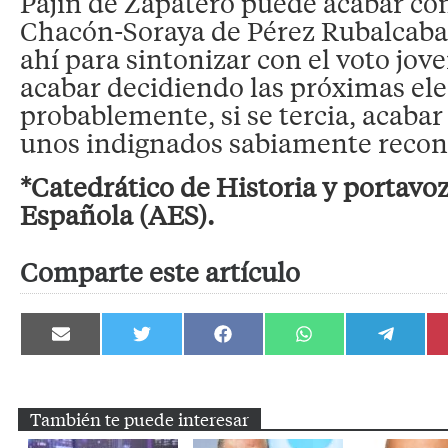
Pajín de Zapatero puede acabar con
Chacón-Soraya de Pérez Rubalcaba
ahí para sintonizar con el voto jo
acabar decidiendo las próximas ele
probablemente, si se tercia, acaba
unos indignados sabiamente recon
*Catedrático de Historia y portavoz
Española (AES).
Comparte este artículo
Compartir
Compartir
Compartir
Compartir
Compartir
en
en
en
en
en
Email
Twitter
Facebook
WhatsApp
Telegram
También te puede interesar