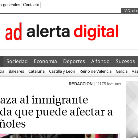
s generales
Contacto
Ads by
"AD, el 
os europeos denunci
l
Sociedad
Economía
Deportes
A fondo
Sucesos
cía
Baleares
Cataluña
Castilla y León
Reino de Valencia
Galicia
Va
REDACCION
| 11175 lecturas
caza al inmigrante
ida que puede afectar a
ñoles