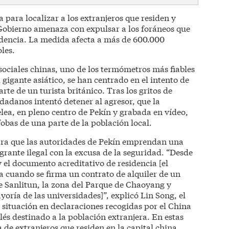
ara localizar a los extranjeros que residen y
l Gobierno amenaza con expulsar a los foráneos que
idencia. La medida afecta a más de 600.000
les.
 sociales chinas, uno de los termómetros más fiables
 gigante asiático, se han centrado en el intento de
te de un turista británico. Tras los gritos de
udadanos intentó detener al agresor, que la
lea, en pleno centro de Pekín y grabada en vídeo,
obas de una parte de la población local.
para que las autoridades de Pekín emprendan una
rante ilegal con la excusa de la seguridad. “Desde
y el documento acreditativo de residencia [el
na cuando se firma un contrato de alquiler de un
 de Sanlitun, la zona del Parque de Chaoyang y
oría de las universidades]”, explicó Lin Song, el
a situación en declaraciones recogidas por el China
nglés destinado a la población extranjera. En estas
 de extranjeros que residen en la capital china.