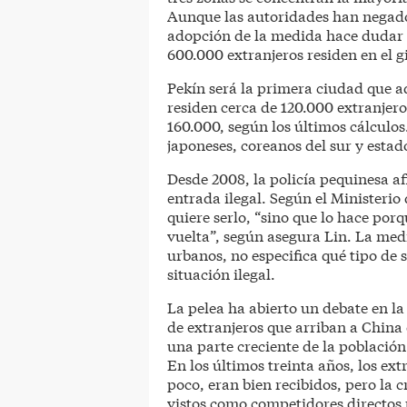
Aunque las autoridades han negado c
adopción de la medida hace dudar d
600.000 extranjeros residen en el g
Pekín será la primera ciudad que ad
residen cerca de 120.000 extranjer
160.000, según los últimos cálculo
japoneses, coreanos del sur y esta
Desde 2008, la policía pequinesa a
entrada ilegal. Según el Ministerio
quiere serlo, “sino que lo hace porq
vuelta”, según asegura Lin. La med
urbanos, no especifica qué tipo de 
situación ilegal.
La pelea ha abierto un debate en la
de extranjeros que arriban a China
una parte creciente de la población
En los últimos treinta años, los ex
poco, eran bien recibidos, pero la
vistos como competidores directos p