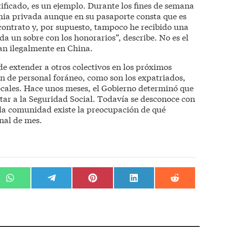
tificado, es un ejemplo. Durante los fines de semana
mia privada aunque en su pasaporte consta que es
ontrato y, por supuesto, tampoco he recibido una
da un sobre con los honorarios”, describe. No es el
an ilegalmente en China.
e extender a otros colectivos en los próximos
n de personal foráneo, como son los expatriados,
ocales. Hace unos meses, el Gobierno determinó que
tar a la Seguridad Social. Todavía se desconoce con
 la comunidad existe la preocupación de qué
nal de mes.
r
Compartir
Compartir
Compartir
Compartir
Compartir
en
en
en
en
en
WhatsApp
Telegram
Pinterest
LinkedIn
Reddit