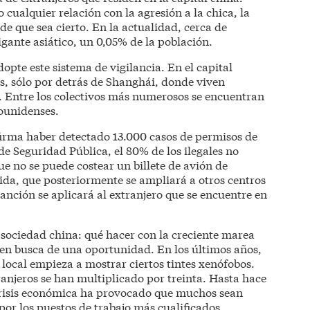
ualquier relación con la agresión a la chica, la
e que sea cierto. En la actualidad, cerca de
igante asiático, un 0,05% de la población.
opte este sistema de vigilancia. En el capital
os, sólo por detrás de Shanghái, donde viven
s. Entre los colectivos más numerosos se encuentran
dounidenses.
firma haber detectado 13.000 casos de permisos de
 de Seguridad Pública, el 80% de los ilegales no
ue no se puede costear un billete de avión de
ida, que posteriormente se ampliará a otros centros
sanción se aplicará al extranjero que se encuentre en
 sociedad china: qué hacer con la creciente marea
 en busca de una oportunidad. En los últimos años,
 local empieza a mostrar ciertos tintes xenófobos.
tranjeros se han multiplicado por treinta. Hasta hace
 crisis económica ha provocado que muchos sean
or los puestos de trabajo más cualificados.