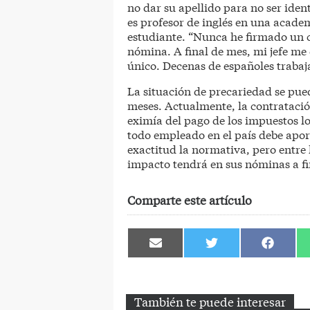
no dar su apellido para no ser iden
es profesor de inglés en una acade
estudiante. “Nunca he firmado un c
nómina. A final de mes, mi jefe me 
único. Decenas de españoles trabaj
La situación de precariedad se pued
meses. Actualmente, la contratació
eximía del pago de los impuestos l
todo empleado en el país debe apor
exactitud la normativa, pero entre
impacto tendrá en sus nóminas a fi
Comparte este artículo
Compartir
Compartir
Comparti
en
en
en
Email
Twitter
Facebook
También te puede interesar