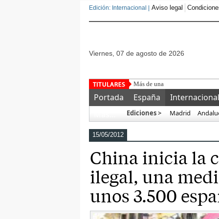
Aviso legal
Condicione
Edición: Internacional |
viernes, 07 de agosto de 2026
Más de una veintena de gobiern
Portada
España
Internaciona
Ediciones >
Madrid
Andalu
Más…
15/05/2012
China inicia la 
ilegal, una med
unos 3.500 espa