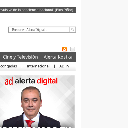
revulsivo de la conciencia nacional" (Blas Piñar)
Cine y Televisión
Alerta Kostka
scongadas
|
Internacional
|
AD TV