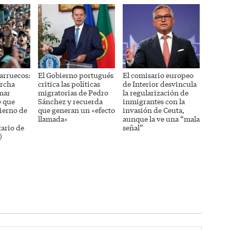
arruecos:
El Gobierno portugués
El comisario europeo
rcha
critica las políticas
de Interior desvincula
mar
migratorias de Pedro
la regularización de
e que
Sánchez y recuerda
inmigrantes con la
ierno de
que generan un «efecto
invasión de Ceuta,
llamada»
aunque la ve una “mala
ario de
señal”
)