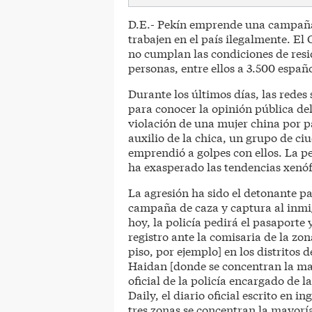
D.E.- Pekín emprende una campaña p
trabajen en el país ilegalmente. E
no cumplan las condiciones de res
personas, entre ellos a 3.500 españo
Durante los últimos días, las redes
para conocer la opinión pública del
violación de una mujer china por par
auxilio de la chica, un grupo de ci
emprendió a golpes con ellos. La pe
ha exasperado las tendencias xenóf
La agresión ha sido el detonante 
campaña de caza y captura al inmig
hoy, la policía pedirá el pasaporte 
registro ante la comisaria de la zo
piso, por ejemplo] en los distritos
Haidan [donde se concentran la may
oficial de la policía encargado de l
Daily, el diario oficial escrito en i
tres zonas se concentran la mayoría