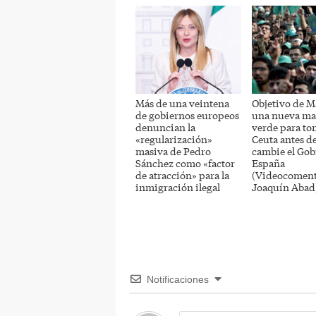
Más de una veintena
Objetivo de M
de gobiernos europeos
una nueva ma
denuncian la
verde para to
«regularización»
Ceuta antes d
masiva de Pedro
cambie el Gob
Sánchez como «factor
España
de atracción» para la
(Videocoment
inmigración ilegal
Joaquín Abad
Notificaciones