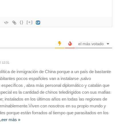
{}
[+]
el más votado
2 12:31
olítica de inmigración de China porque a un país de bastante
bitantes pocos españoles van a instalarse ,salvo
específicos , abra más personal diplomático y catalán que
special es la cantidad de chinos teledirigidos con sus mafias
; instalados en los últimos años en todas las regiones de
terminablemente.Viven con nosotros en su propio mundo y
des porque están forrados al tiempo que parasitados en los
Leer más »