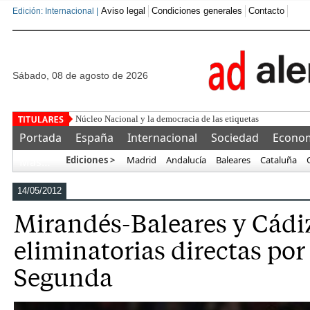
Aviso legal
Condiciones generales
Contacto
Edición: Internacional |
sábado, 08 de agosto de 2026
"
Portada
España
Internacional
Sociedad
Econo
Ediciones >
Madrid
Andalucía
Baleares
Cataluña
Más…
14/05/2012
Mirandés-Baleares y Cádiz
eliminatorias directas por
Segunda