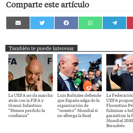
Comparte este artículo
Compartir
Compartir
Compartir
Compartir
Compartir
en
en
en
en
en
Email
Twitter
Facebook
WhatsApp
Telegram
También te puede interesar
La UEFA no da marcha
Luis Rubiales defiende
La Federación
atrás con la FIFA y
que España salga de la
UEFA propon
Gianni Infantino:
organización de
Florentino Pé
“Hemos perdido la
“nuestro” Mundial si
fulminar a In
confianza”
no alberga la final
garantizar la f
Mundial 2030 
Bernabéu