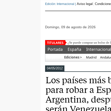
Aviso legal
Condicione
Edición: Internacional |
domingo, 09 de agosto de 2026
Poli
Portada
España
Internaciona
Ediciones >
Madrid
Andalu
Más…
04/05/2012
Los países más 
para robar a Es
Argentina, desp
serán Venezuel