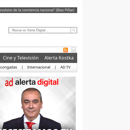
revulsivo de la conciencia nacional" (Blas Piñar)
Cine y Televisión
Alerta Kostka
scongadas
|
Internacional
|
AD TV