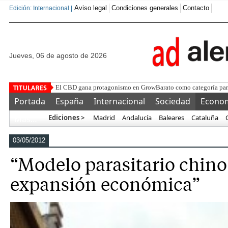
Aviso legal
Condiciones generales
Contacto
Edición: Internacional |
jueves, 06 de agosto de 2026
Tipos de VPS: cómo elegir
Portada
España
Internacional
Sociedad
Econo
Ediciones >
Madrid
Andalucía
Baleares
Cataluña
Más…
03/05/2012
“Modelo parasitario chino
expansión económica”