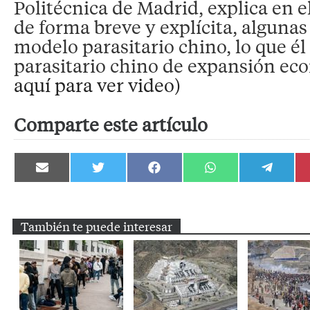
Politécnica de Madrid, explica en el
de forma breve y explícita, algunas
modelo parasitario chino, lo que él
parasitario chino de expansión ec
aquí para ver video)
Comparte este artículo
Compartir
Compartir
Compartir
Compartir
Compartir
en
en
en
en
en
Email
Twitter
Facebook
WhatsApp
Telegram
También te puede interesar