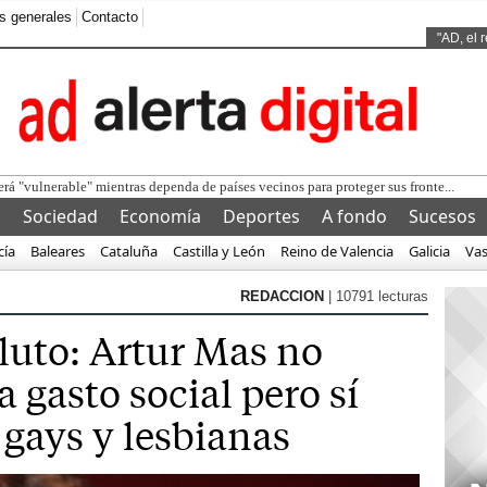
s generales
Contacto
Ads by
"AD, el 
l
Sociedad
Economía
Deportes
A fondo
Sucesos
cía
Baleares
Cataluña
Castilla y León
Reino de Valencia
Galicia
Va
REDACCION
| 10791 lecturas
luto: Artur Mas no
a gasto social pero sí
 gays y lesbianas