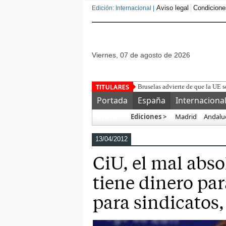
Aviso legal
Condicione
Edición: Internacional |
viernes, 07 de agosto de 2026
Detenido un marroquí
Portada
España
Internaciona
Ediciones >
Madrid
Andalu
Más…
13/04/2012
CiU, el mal abso
tiene dinero par
para sindicatos,