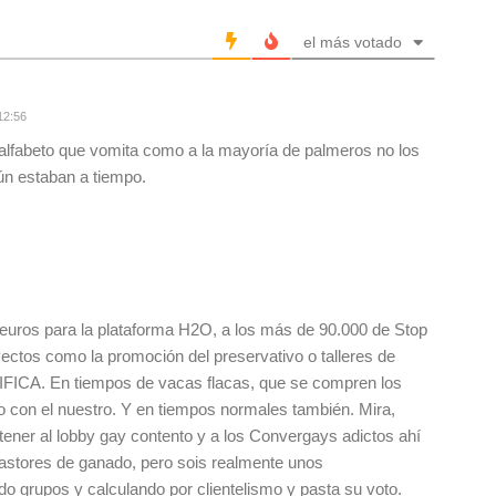
el más votado
12:56
nalfabeto que vomita como a la mayoría de palmeros no los
ún estaban a tiempo.
euros para la plataforma H2O, a los más de 90.000 de Stop
yectos como la promoción del preservativo o talleres de
FICA. En tiempos de vacas flacas, que se compren los
o con el nuestro. Y en tiempos normales también. Mira,
tener al lobby gay contento y a los Convergays adictos ahí
astores de ganado, pero sois realmente unos
 grupos y calculando por clientelismo y pasta su voto.