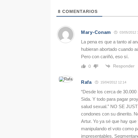
8
COMENTARIOS
Mary-Conam
03/05/2012 
La pena es que a tanto al a
hubieran abortado cuando a
Pero con cariñó, eso sí.
Responder
0
Rafa
15/04/2012 12:14
“Desde los cerca de 30.000 
Sida. Y todo para pagar pro
salud sexual.” NO SE JUSTI
condones con su dinerito. N
Artur. Yo ya sé que hay que 
manipulando el voto como p
impresentables. Segmentando