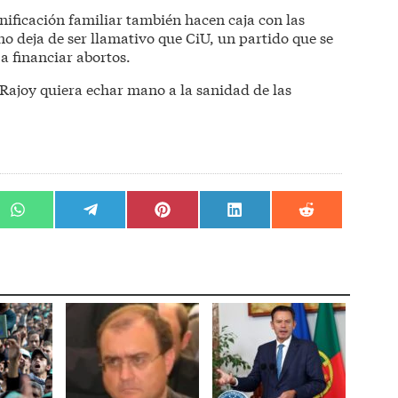
nificación familiar también hacen caja con las
o deja de ser llamativo que CiU, un partido que se
a financiar abortos.
Rajoy quiera echar mano a la sanidad de las
r
Compartir
Compartir
Compartir
Compartir
Compartir
en
en
en
en
en
WhatsApp
Telegram
Pinterest
LinkedIn
Reddit