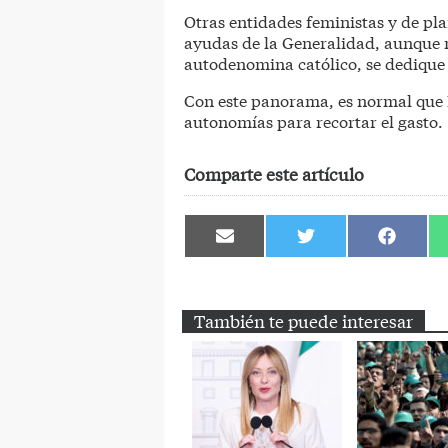
Otras entidades feministas y de pla
ayudas de la Generalidad, aunque n
autodenomina católico, se dedique 
Con este panorama, es normal que 
autonomías para recortar el gasto.
Comparte este artículo
Compartir
Compartir
Comparti
en
en
en
Email
Twitter
Facebook
También te puede interesar