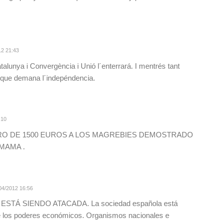
2 21:43
atalunya i Convergència i Unió l´enterrará. I mentrés tant
 que demana l´indepéndencia.
:10
RO DE 1500 EUROS A LOS MAGREBIES DEMOSTRADO
MAMA .
04/2012 16:56
STÁ SIENDO ATACADA. La sociedad española está
de los poderes económicos. Organismos nacionales e