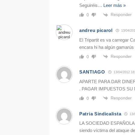
Seguiréis
…
Leer más »
Responder
0
andreu picarol
13/04/201
El Tripartit es va carregar C
encara hi ha algún gamarús
Responder
0
SANTIAGO
13/04/2012 18
APARTE PARA DAR DINE
. PAGAR IMPUESTOS SU 
Responder
0
Patria Sindicalista
13/
LA SOCIEDAD ESPAÑOLA E
siendo víctima del ataque 