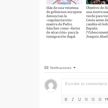
Más de una veintena
Objetivo de M
de gobiernos europeos
una nueva ma
denuncian la
verde para to
«regularización»
Ceuta antes d
masiva de Pedro
cambie el Gob
Sánchez como «factor
España
de atracción» para la
(Videocoment
inmigración ilegal
Joaquín Abad
Notificaciones