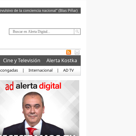
revulsivo de la conciencia nacional" (Blas Piñar)
Cine y Televisión
Alerta Kostka
scongadas
|
Internacional
|
AD TV