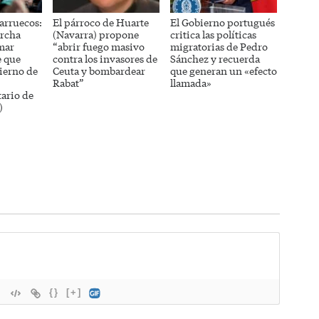
arruecos:
El párroco de Huarte
El Gobierno portugués
rcha
(Navarra) propone
critica las políticas
mar
“abrir fuego masivo
migratorias de Pedro
e que
contra los invasores de
Sánchez y recuerda
ierno de
Ceuta y bombardear
que generan un «efecto
Rabat”
llamada»
ario de
)
{}
[+]