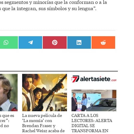
os segmentos y minorías que la conforman o a la
 que la integran, sus símbolos y su lengua”.
r
Compartir
Compartir
Compartir
Compartir
Compartir
en
en
en
en
en
WhatsApp
Telegram
Pinterest
LinkedIn
Reddit
s que es
La nueva película de
CARTA A LOS
cer”:
‘La momia’ con
LECTORES: ALERTA
rd no
Brendan Fraser y
DIGITAL SE
Rachel Weisz acaba de
TRANSFORMA EN