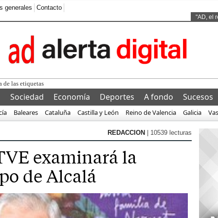
s generales
Contacto
Ads by
"AD, el 
l
Sociedad
Economía
Deportes
A fondo
Sucesos
cía
Baleares
Cataluña
Castilla y León
Reino de Valencia
Galicia
Va
REDACCION
| 10539 lecturas
TVE examinará la
po de Alcalá