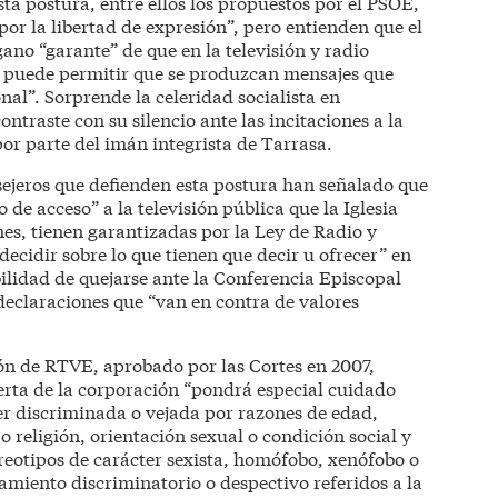
ta postura, entre ellos los propuestos por el PSOE,
or la libertad de expresión”, pero entienden que el
ano “garante” de que en la televisión y radio
o puede permitir que se produzcan mensajes que
nal”. Sorprende la celeridad socialista en
ntraste con su silencio ante las incitaciones a la
 por parte del imán integrista de Tarrasa.
nsejeros que defienden esta postura han señalado que
o de acceso” a la televisión pública que la Iglesia
nes, tienen garantizadas por la Ley de Radio y
“decidir sobre lo que tienen que decir u ofrecer” en
ibilidad de quejarse ante la Conferencia Episcopal
declaraciones que “van en contra de valores
.
n de RTVE, aprobado por las Cortes en 2007,
oferta de la corporación “pondrá especial cuidado
r discriminada o vejada por razones de edad,
o religión, orientación sexual o condición social y
ereotipos de carácter sexista, homófobo, xenófobo o
tamiento discriminatorio o despectivo referidos a la