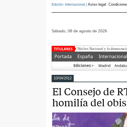
Aviso legal
Condicione
Edición: Internacional |
sábado, 08 de agosto de 2026
Portada
España
Internaciona
Ediciones >
Madrid
Andalu
Más…
10/04/2012
El Consejo de R
homilía del obis