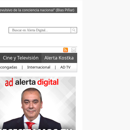
revulsivo de la conciencia nacional" (Blas Piñar)
Cine y Televisión
Alerta Kostka
scongadas
|
Internacional
|
AD TV