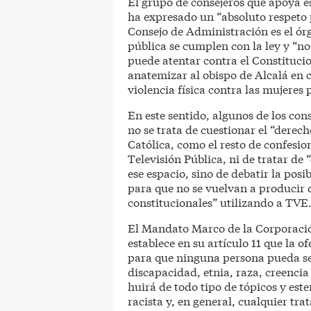
El grupo de consejeros que apoya es
ha expresado un “absoluto respeto p
Consejo de Administración es el órg
pública se cumplen con la ley y “n
puede atentar contra el Constitucio
anatemizar al obispo de Alcalá en co
violencia física contra las mujeres
En este sentido, algunos de los co
no se trata de cuestionar el “derech
Católica, como el resto de confesio
Televisión Pública, ni de tratar de 
ese espacio, sino de debatir la pos
para que no se vuelvan a producir 
constitucionales” utilizando a TVE
El Mandato Marco de la Corporació
establece en su artículo 11 que la 
para que ninguna persona pueda se
discapacidad, etnia, raza, creencia 
huirá de todo tipo de tópicos y est
racista y, en general, cualquier tra