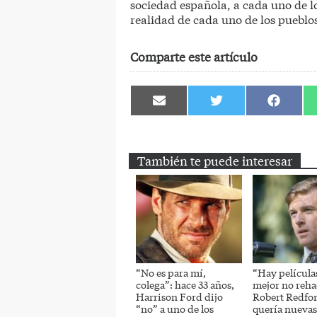
sociedad española, a cada uno de l
realidad de cada uno de los pueblos
Comparte este artículo
Compartir
Compartir
Comparti
en
en
en
Email
Twitter
Facebook
También te puede interesar
“No es para mí,
“Hay película
colega”: hace 33 años,
mejor no reha
Harrison Ford dijo
Robert Redfo
“no” a uno de los
quería nuevas