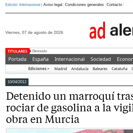
Aviso legal
Condiciones generales
Contacto
Edición: Internacional |
viernes, 07 de agosto de 2026
Detenido un marroquí tras golpear, secuestrar e
Portada
España
Internacional
Sociedad
Econo
Ediciones >
Madrid
Andalucía
Baleares
Cataluña
Más…
10/04/2012
Detenido un marroquí tra
rociar de gasolina a la vig
obra en Murcia