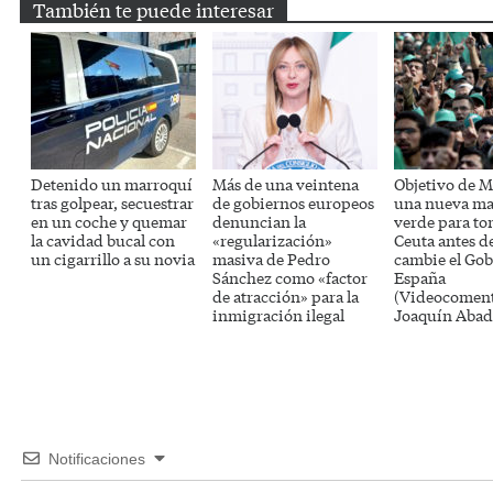
También te puede interesar
Detenido un marroquí
Más de una veintena
Objetivo de M
tras golpear, secuestrar
de gobiernos europeos
una nueva ma
en un coche y quemar
denuncian la
verde para t
la cavidad bucal con
«regularización»
Ceuta antes d
un cigarrillo a su novia
masiva de Pedro
cambie el Gob
Sánchez como «factor
España
de atracción» para la
(Videocoment
inmigración ilegal
Joaquín Abad
Notificaciones