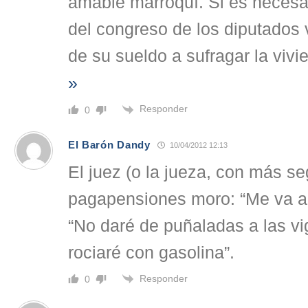
amable marroquí. Si es neces
del congreso de los diputados 
de su sueldo a sufragar la vivi
»
Responder
0
El Barón Dandy
10/04/2012 12:13
El juez (o la jueza, con más se
pagapensiones moro: “Me va a 
“No daré de puñaladas a las vig
rociaré con gasolina”.
Responder
0