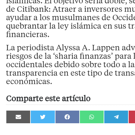
islámicas. El objetivo sería doble,
de Citibank: Atraer a inversores 
ayudar a los musulmanes de Occide
quebrantar la ley islámica en sus 
financieras.
La periodista Alyssa A. Lappen advi
riesgos de la ‘sharia finanzas’ par
occidentales debido sobre todo a la
transparencia en este tipo de tran
económicas.
Comparte este artículo
Compartir
Compartir
Compartir
Compartir
Compartir
en
en
en
en
en
Email
Twitter
Facebook
WhatsApp
Telegram