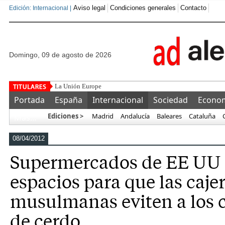
Aviso legal
Condiciones generales
Contacto
Edición: Internacional |
domingo, 09 de agosto de 2026
La Unión Europea detecta aceitunas marroquíes con nivele
Portada
España
Internacional
Sociedad
Econo
Ediciones >
Madrid
Andalucía
Baleares
Cataluña
Más…
08/04/2012
Supermercados de EE UU 
espacios para que las caje
musulmanas eviten a los
de cerdo