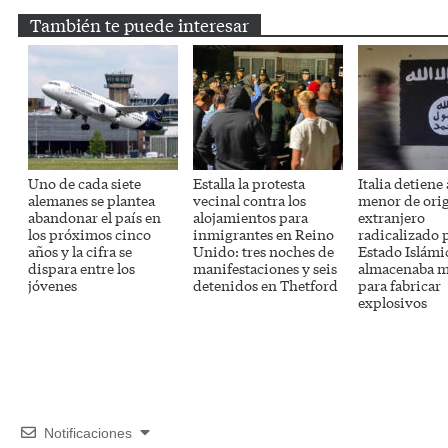
También te puede interesar
Uno de cada siete
Estalla la protesta
Italia detiene
alemanes se plantea
vecinal contra los
menor de ori
abandonar el país en
alojamientos para
extranjero
los próximos cinco
inmigrantes en Reino
radicalizado 
años y la cifra se
Unido: tres noches de
Estado Islámi
dispara entre los
manifestaciones y seis
almacenaba m
jóvenes
detenidos en Thetford
para fabricar
explosivos
Notificaciones