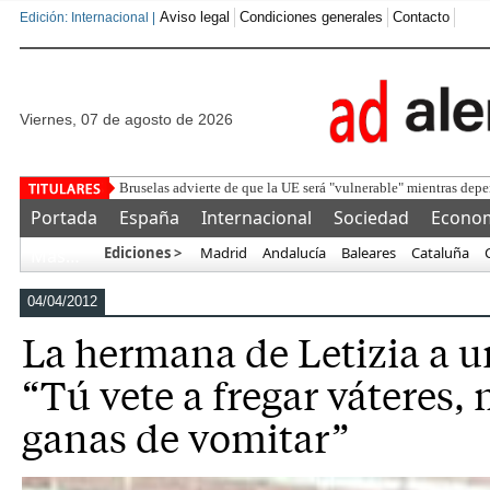
Aviso legal
Condiciones generales
Contacto
Edición: Internacional |
viernes, 07 de agosto de 2026
Detenido un marroquí tras golpear
Portada
España
Internacional
Sociedad
Econo
Ediciones >
Madrid
Andalucía
Baleares
Cataluña
Más…
04/04/2012
La hermana de Letizia a u
“Tú vete a fregar váteres,
ganas de vomitar”