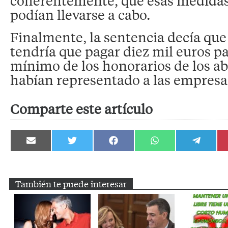
coherentemente, que esas medidas
podían llevarse a cabo.
Finalmente, la sentencia decía que
tendría que pagar diez mil euros p
mínimo de los honorarios de los a
habían representado a las empres
Comparte este artículo
Compartir
Compartir
Compartir
Compartir
Compartir
en
en
en
en
en
Email
Twitter
Facebook
WhatsApp
Telegram
También te puede interesar