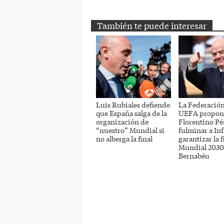
Email
Twitter
Facebook
También te puede interesar
Luis Rubiales defiende
La Federación
que España salga de la
UEFA propon
organización de
Florentino Pé
“nuestro” Mundial si
fulminar a In
no alberga la final
garantizar la f
Mundial 2030 
Bernabéu