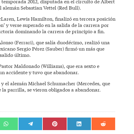
 temporada 2012, disputada en el circuito de Albert
 alemán Sebastian Vettel (Red Bull).
aren, Lewis Hamilton, finalizó en tercera posición
ion’ y verse superado en la salida de la carrera por
ctoria dominando la carrera de principio a fin.
lonso (Ferrari), que salía duodécimo, realizó una
exicano Sergio Pérez (Sauber) firmó un más que
salido último.
 Pastor Maldonado (Williams), que era sexto e
 un accidente y tuvo que abandonar.
) y el alemán Michael Schumacher (Mercedes, que
 la parrilla, se vieron obligados a abandonar.
r
Compartir
Compartir
Compartir
Compartir
Compartir
en
en
en
en
en