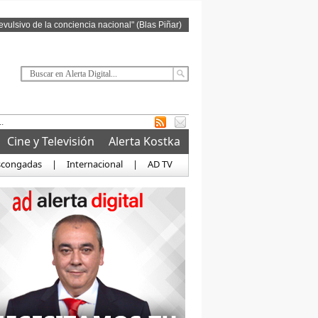
revulsivo de la conciencia nacional" (Blas Piñar)
Cine y Televisión
Alerta Kostka
scongadas
|
Internacional
|
AD TV