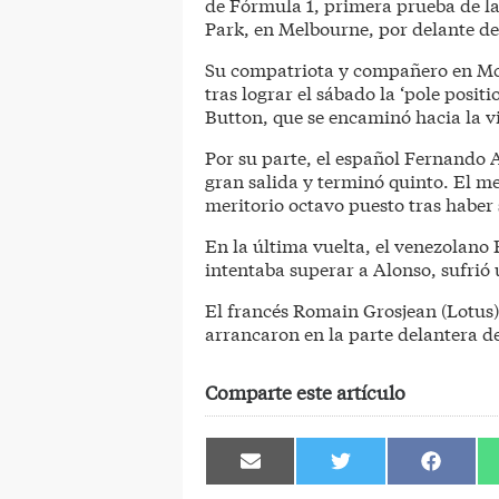
de Fórmula 1, primera prueba de la
Park, en Melbourne, por delante del
Su compatriota y compañero en McL
tras lograr el sábado la ‘pole posit
Button, que se encaminó hacia la vi
Por su parte, el español Fernando A
gran salida y terminó quinto. El m
meritorio octavo puesto tras haber 
En la última vuelta, el venezolano
intentaba superar a Alonso, sufrió
El francés Romain Grosjean (Lotus
arrancaron en la parte delantera de
Comparte este artículo
Compartir
Compartir
Comparti
en
en
en