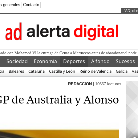
s generales
Contacto
Ads by
"AD, el 
l
Sociedad
Economía
Deportes
A fondo
Sucesos
cía
Baleares
Cataluña
Castilla y León
Reino de Valencia
Galicia
Va
REDACCION
| 10667 lecturas
GP de Australia y Alonso