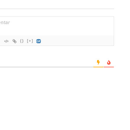
{}
[+]