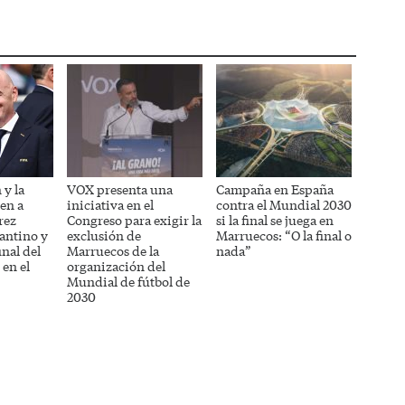
WhatsApp
Telegram
Pinterest
LinkedIn
Reddit
 y la
VOX presenta una
Campaña en España
en a
iniciativa en el
contra el Mundial 2030
rez
Congreso para exigir la
si la final se juega en
fantino y
exclusión de
Marruecos: “O la final o
inal del
Marruecos de la
nada”
en el
organización del
Mundial de fútbol de
2030