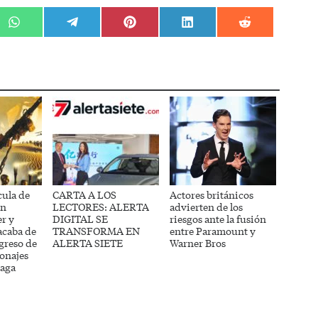
r
Compartir
Compartir
Compartir
Compartir
Compartir
en
en
en
en
en
WhatsApp
Telegram
Pinterest
LinkedIn
Reddit
cula de
CARTA A LOS
Actores británicos
on
LECTORES: ALERTA
advierten de los
r y
DIGITAL SE
riesgos ante la fusión
acaba de
TRANSFORMA EN
entre Paramount y
greso de
ALERTA SIETE
Warner Bros
sonajes
saga