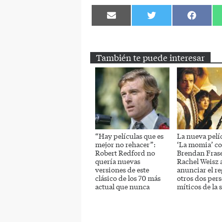
Compartir
Compartir
Comparti
en
en
en
Email
Twitter
Facebook
También te puede interesar
“Hay películas que es
La nueva pelí
mejor no rehacer”:
‘La momia’ c
Robert Redford no
Brendan Frase
quería nuevas
Rachel Weisz 
versiones de este
anunciar el re
clásico de los 70 más
otros dos per
actual que nunca
míticos de la 