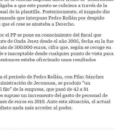
bligaba a que este puesto se cubriera a través de la
al de la plantilla. Posteriormente, el juzgado dio
demanda que interpuso Pedro Rollán por despido
que el cese se ajustaba a Derecho.
 el PP se pone en conocimiento del fiscal que
ente de Onda Jerez desde el año 2005, fecha en la fue
más de 500.000 euros, cifra que, según se recoge en
able e inaceptable desde cualquier punto de vista para
entonces estaba ofreciendo unos resultados
n el periodo de Pedro Rollán, con Pilar Sánchez
ministración de Jecomusa, se produjo “un
fijo” de la empresa, que pasó de 42 a 81
 supuso un incremento del gasto de personal de
ones de euros en 2010. Ante esta situación, el actual
ediato nada más acceder al poder.