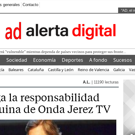
s generales
Contacto
Ads by
"AD, el 
l
Sociedad
Economía
Deportes
A fondo
Sucesos
cía
Baleares
Cataluña
Castilla y León
Reino de Valencia
Galicia
Va
A.L.
| 11190 lecturas
iga la responsabilidad
ruina de Onda Jerez TV