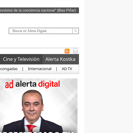
revulsivo de la conciencia nacional" (Blas Piñar)
Cine y Televisión
Alerta Kostka
scongadas
|
Internacional
|
AD TV