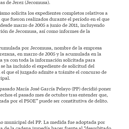
cas de Jerez (Jecomusa).
smo solicita los expedientes completos relativos a
l que fueron realizados durante el período en el que
desde marzo de 2005 a junio de 2011, incluyendo
ación de Jecomusa, así como informes de la
 acumulada por Jecomusa, nombre de la empresa
jerezana, en marzo de 2005 y la acumulada en la
 ya con toda la información solicitada para
 se ha incluido el expediente de solicitud del
 el que el juzgado admite a trámite el concurso de
ipal.
pasado María José García Pelayo (PP) decidió poner
hechos el pasado mes de octubre tras entender que,
lizada por el PSOE” puede ser constitutiva de delito.
rno municipal del PP. La medida fue adoptada por
a de la cadena impedía hacer frente al “desorbitado