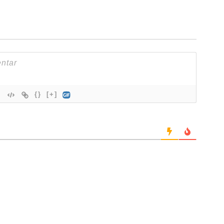
{}
[+]