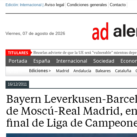
Aviso legal
Condiciones generales
Contacto
Edición: Internacional |
viernes, 07 de agosto de 2026
Detenido un
Portada
España
Internacional
Sociedad
Econo
Ediciones >
Madrid
Andalucía
Baleares
Cataluña
Más…
16/12/2011
Bayern Leverkusen-Barce
de Moscú-Real Madrid, en
final de Liga de Campeon