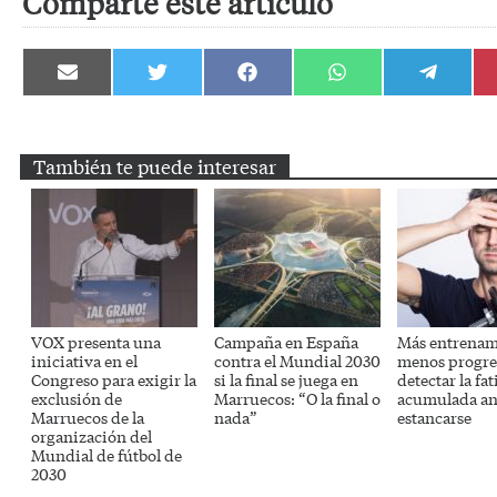
Comparte este artículo
Compartir
Compartir
Compartir
Compartir
Compartir
en
en
en
en
en
Email
Twitter
Facebook
WhatsApp
Telegram
También te puede interesar
VOX presenta una
Campaña en España
Más entrenam
iniciativa en el
contra el Mundial 2030
menos progre
Congreso para exigir la
si la final se juega en
detectar la fat
exclusión de
Marruecos: “O la final o
acumulada an
Marruecos de la
nada”
estancarse
organización del
Mundial de fútbol de
2030