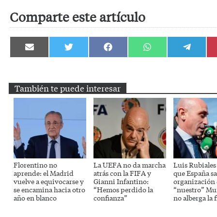
Comparte este artículo
Compartir
Compartir
Compartir
Compartir
Compartir
en
en
en
en
en
Email
Twitter
Facebook
WhatsApp
Telegram
También te puede interesar
Florentino no
La UEFA no da marcha
Luis Rubiales
aprende: el Madrid
atrás con la FIFA y
que España sa
vuelve a equivocarse y
Gianni Infantino:
organización
se encamina hacia otro
“Hemos perdido la
“nuestro” Mun
año en blanco
confianza”
no alberga la f