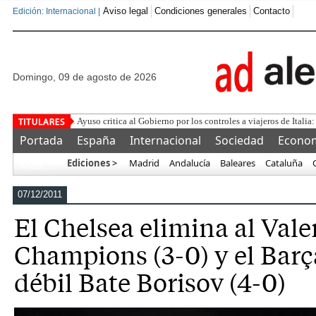
Aviso legal
Condiciones generales
Contacto
Edición: Internacional |
domingo, 09 de agosto de 2026
¿Se
Portada
España
Internacional
Sociedad
Econo
Ediciones >
Madrid
Andalucía
Baleares
Cataluña
Más…
07/12/2011
El Chelsea elimina al Vale
Champions (3-0) y el Barça
débil Bate Borisov (4-0)