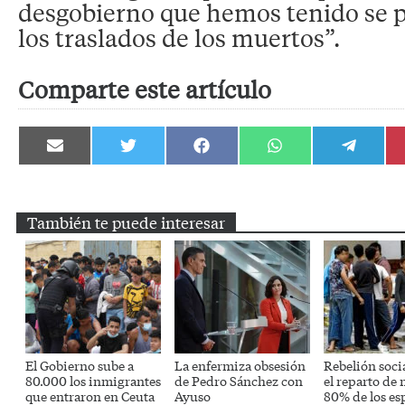
desgobierno que hemos tenido se 
los traslados de los muertos”.
Comparte este artículo
Compartir
Compartir
Compartir
Compartir
Compartir
en
en
en
en
en
Email
Twitter
Facebook
WhatsApp
Telegram
También te puede interesar
El Gobierno sube a
La enfermiza obsesión
Rebelión soci
80.000 los inmigrantes
de Pedro Sánchez con
el reparto de 
que entraron en Ceuta
Ayuso
80% de los es