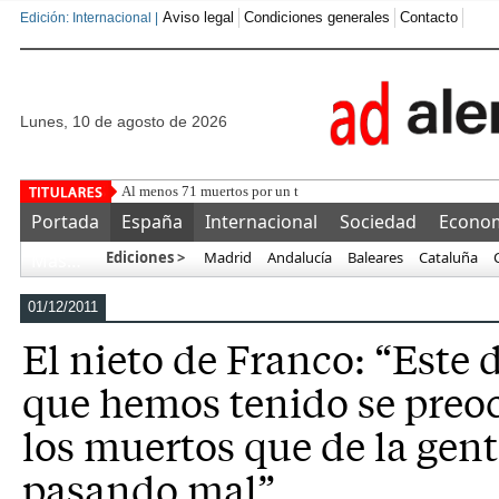
Aviso legal
Condiciones generales
Contacto
Edición: Internacional |
lunes, 10 de agosto de 2026
Al menos 71 muertos por un terremoto de magnitud
Portada
España
Internacional
Sociedad
Econo
Ediciones >
Madrid
Andalucía
Baleares
Cataluña
Más…
01/12/2011
El nieto de Franco: “Este
que hemos tenido se preo
los muertos que de la gent
pasando mal”