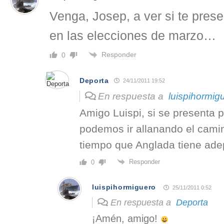
Venga, Josep, a ver si te pres
en las elecciones de marzo…
Responder
0
Deporta
24/11/2011 19:52
En respuesta a
luispihormig
Amigo Luispi, si se presenta 
podemos ir allanando el cami
tiempo que Anglada tiene ade
Responder
0
luispihormiguero
25/11/2011 0:52
En respuesta a
Deporta
¡Amén, amigo!