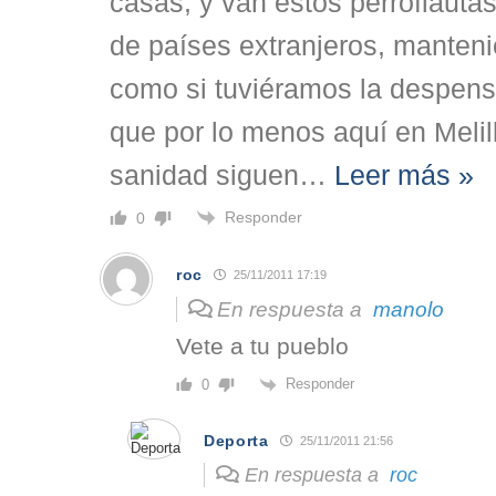
casas, y van estos perroflaut
de países extranjeros, manten
como si tuviéramos la despens
que por lo menos aquí en Melil
sanidad siguen
…
Leer más »
Responder
0
roc
25/11/2011 17:19
En respuesta a
manolo
Vete a tu pueblo
Responder
0
Deporta
25/11/2011 21:56
En respuesta a
roc