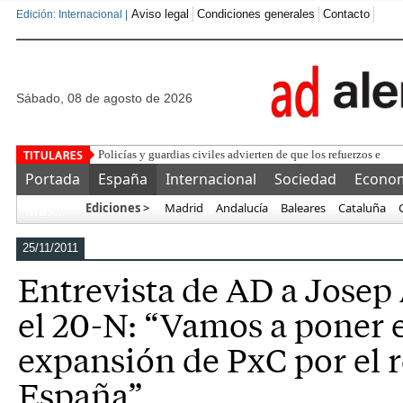
Aviso legal
Condiciones generales
Contacto
Edición: Internacional |
sábado, 08 de agosto de 2026
Policías y guardias civiles advierten de que los refuerzos envi
Portada
España
Internacional
Sociedad
Econo
Ediciones >
Madrid
Andalucía
Baleares
Cataluña
Más…
25/11/2011
Entrevista de AD a Josep
el 20-N: “Vamos a poner 
expansión de PxC por el r
España”