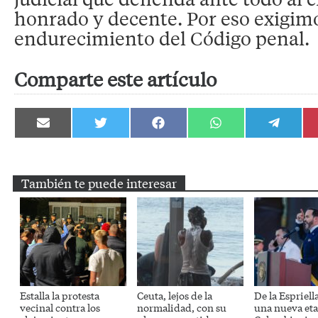
honrado y decente. Por eso exigim
endurecimiento del Código penal.
Comparte este artículo
Compartir
Compartir
Compartir
Compartir
Compartir
en
en
en
en
en
Email
Twitter
Facebook
WhatsApp
Telegram
También te puede interesar
Estalla la protesta
Ceuta, lejos de la
De la Espriell
vecinal contra los
normalidad, con su
una nueva eta