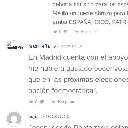
debería ser sólo para los es
Melilla un fuerte abrazo para
arriba ESPAÑA. DIOS, PATR
Responder
0
madrileña
25/11/2011 15:10
En Madrid cuenta con el apoy
me hubiera gustado poder vot
que en las próximas eleccion
opción “democrática”.
Responder
0
cojo
25/11/2011 12:21
Josep, desde Ponferrada esta