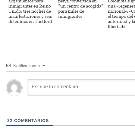
alojamientos para
playa convertida en
Colombia sig
inmigrantes en Reino
“un centro de acogida”
una «regener
Unido: tres noches de
para miles de
nacional»: «
manifestaciones y seis
inmigrantes
el tiempo del 
detenidos en Thetford
autoridad y la
libertad»
Notificaciones
32
COMENTARIOS