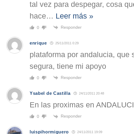
tal vez para despegar, cosa qu
hace
…
Leer más »
Responder
0
enrique
25/11/2011 0:29
plataforma por andalucia, que
segura, tiene mi apoyo
Responder
0
Ysabel de Castilla
24/11/2011 20:48
En las proximas en ANDALUCIA
Responder
0
luispihormiguero
24/11/2011 19:09