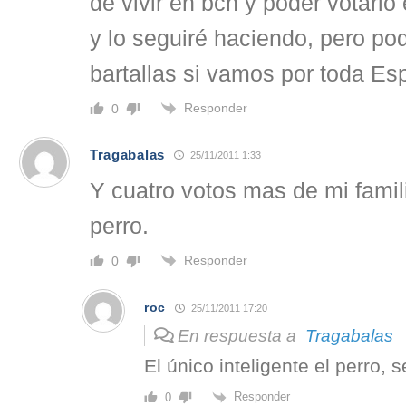
de vivir en bcn y poder votarlo
y lo seguiré haciendo, pero p
bartallas si vamos por toda Es
Responder
0
Tragabalas
25/11/2011 1:33
Y cuatro votos mas de mi famili
perro.
Responder
0
roc
25/11/2011 17:20
En respuesta a
Tragabalas
El único inteligente el perro, 
Responder
0