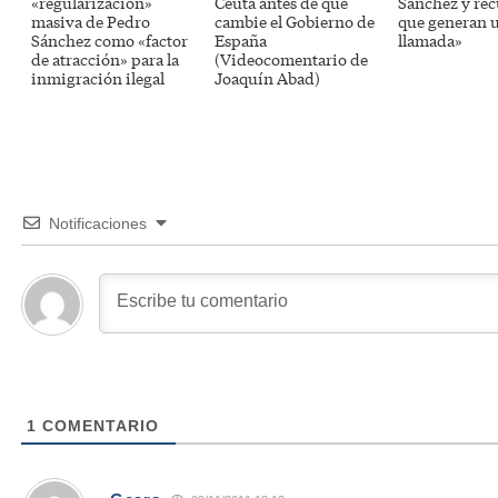
«regularización»
Ceuta antes de que
Sánchez y re
masiva de Pedro
cambie el Gobierno de
que generan u
Sánchez como «factor
España
llamada»
de atracción» para la
(Videocomentario de
inmigración ilegal
Joaquín Abad)
Notificaciones
1
COMENTARIO