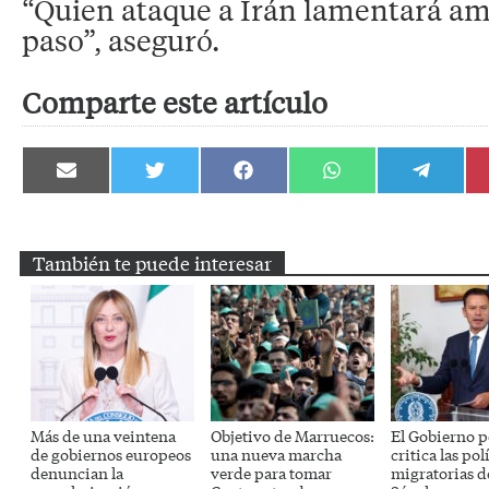
“Quien ataque a Irán lamentará a
paso”, aseguró.
Comparte este artículo
Compartir
Compartir
Compartir
Compartir
Compartir
en
en
en
en
en
Email
Twitter
Facebook
WhatsApp
Telegram
También te puede interesar
Más de una veintena
Objetivo de Marruecos:
El Gobierno 
de gobiernos europeos
una nueva marcha
critica las pol
denuncian la
verde para tomar
migratorias d