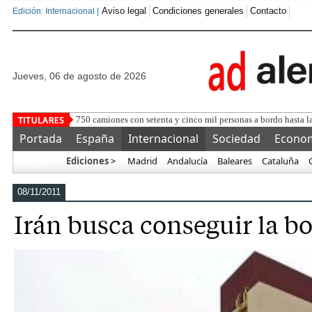
Aviso legal
Condiciones generales
Contacto
Edición: Internacional |
jueves, 06 de agosto de 2026
Más de una ve
Portada
España
Internacional
Sociedad
Econo
Ediciones >
Madrid
Andalucía
Baleares
Cataluña
Más…
08/11/2011
Irán busca conseguir la 