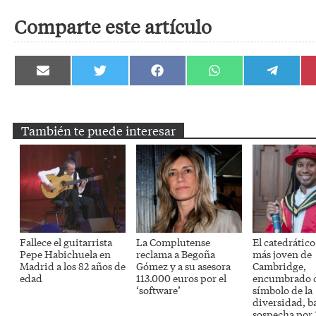
Comparte este artículo
Compartir
Compartir
Compartir
Compartir
Compartir
en
en
en
en
en
Email
Twitter
Facebook
WhatsApp
Telegram
También te puede interesar
Fallece el guitarrista
La Complutense
El catedrátic
Pepe Habichuela en
reclama a Begoña
más joven de
Madrid a los 82 años de
Gómez y a su asesora
Cambridge,
edad
113.000 euros por el
encumbrado 
‘software’
símbolo de la
diversidad, b
sospecha por 