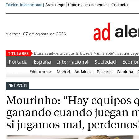
Aviso legal
Condiciones generales
Contacto
Edición: Internacional |
viernes, 07 de agosto de 2026
Detenido
Portada
España
Internacional
Sociedad
Econo
Ediciones >
Madrid
Andalucía
Baleares
Cataluña
Más…
28/10/2011
Mourinho: “Hay equipos 
ganando cuando juegan ma
si jugamos mal, perdemos