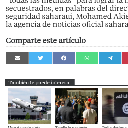
secuestrados, en palabras del direc
seguridad saharaui, Mohamed Akie
la agencia de noticias oficial sahara
Comparte este artículo
Compartir
Compartir
Compartir
Compartir
Compartir
en
en
en
en
en
Email
Twitter
Facebook
WhatsApp
Telegram
También te puede interesar
Uno de cada siete
Estalla la protesta
Italia detiene