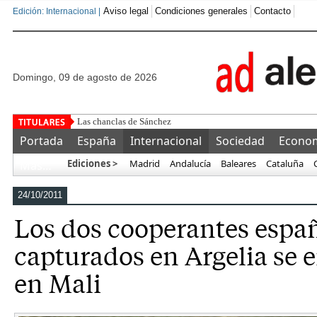
Aviso legal
Condiciones generales
Contacto
Edición: Internacional |
domingo, 09 de agosto de 2026
Uno de cada
Portada
España
Internacional
Sociedad
Econo
Ediciones >
Madrid
Andalucía
Baleares
Cataluña
Más…
24/10/2011
Los dos cooperantes espa
capturados en Argelia se 
en Mali