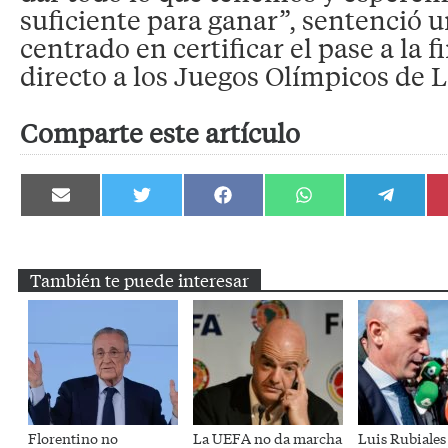
suficiente para ganar”, sentenció 
centrado en certificar el pase a la f
directo a los Juegos Olímpicos de 
Comparte este artículo
Compartir
Compartir
Compartir
Compartir
Compartir
en
en
en
en
en
Email
Twitter
Facebook
WhatsApp
Telegram
También te puede interesar
Florentino no
La UEFA no da marcha
Luis Rubiales