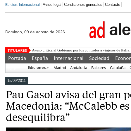
Aviso legal
Condiciones generales
Contacto
Edición: Internacional |
domingo, 09 de agosto de 2026
¿Se puede compra
Portada
España
Internacional
Sociedad
Econo
Ediciones >
Madrid
Andalucía
Baleares
Cataluña
Más…
15/09/2011
Pau Gasol avisa del gran p
Macedonia: “McCalebb es 
desequilibra”