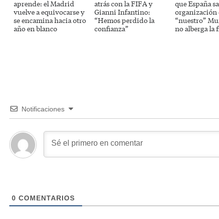
aprende: el Madrid
atrás con la FIFA y
que España sa
vuelve a equivocarse y
Gianni Infantino:
organización
se encamina hacia otro
“Hemos perdido la
“nuestro” Mun
año en blanco
confianza”
no alberga la f
Notificaciones
0
COMENTARIOS