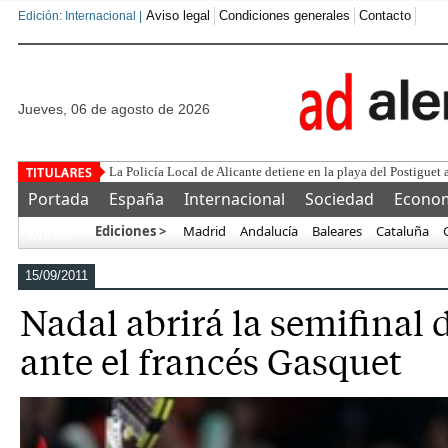
Aviso legal
Condiciones generales
Contacto
Edición: Internacional |
jueves, 06 de agosto de 2026
Est
Portada
España
Internacional
Sociedad
Econo
Ediciones >
Madrid
Andalucía
Baleares
Cataluña
Más…
15/09/2011
Nadal abrirá la semifinal 
ante el francés Gasquet