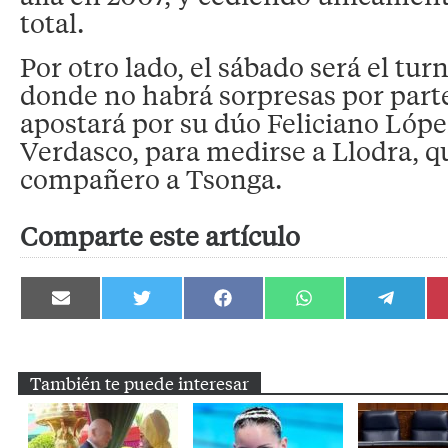
total.
Por otro lado, el sábado será el tur
donde no habrá sorpresas por part
apostará por su dúo Feliciano Lóp
Verdasco, para medirse a Llodra, 
compañero a Tsonga.
Comparte este artículo
Compartir
Compartir
Compartir
Compartir
Compartir
en
en
en
en
en
Email
Twitter
Facebook
WhatsApp
Telegram
También te puede interesar