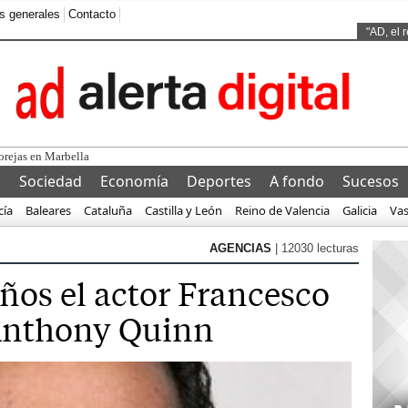
s generales
Contacto
Ads by
"AD, el 
 orejas en Marbella
l
Sociedad
Economía
Deportes
A fondo
Sucesos
cía
Baleares
Cataluña
Castilla y León
Reino de Valencia
Galicia
Va
AGENCIAS
| 12030 lecturas
ños el actor Francesco
 Anthony Quinn