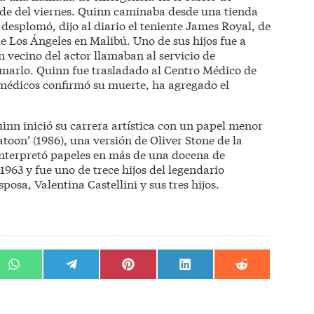
arde del viernes. Quinn caminaba desde una tienda
 desplomó, dijo al diario el teniente James Royal, de
de Los Ángeles en Malibú. Uno de sus hijos fue a
 vecino del actor llamaban al servicio de
imarlo. Quinn fue trasladado al Centro Médico de
édicos confirmó su muerte, ha agregado el
inn inició su carrera artística con un papel menor
atoon’ (1986), una versión de Oliver Stone de la
nterpretó papeles en más de una docena de
963 y fue uno de trece hijos del legendario
osa, Valentina Castellini y sus tres hijos.
r
Compartir
Compartir
Compartir
Compartir
Compartir
en
en
en
en
en
WhatsApp
Telegram
Pinterest
LinkedIn
Reddit