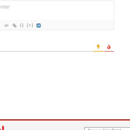
{}
[+]