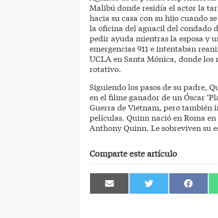
Malibú donde residía el actor la t
hacia su casa con su hijo cuando se
la oficina del aguacil del condado 
pedir ayuda mientras la esposa y un
emergencias 911 e intentaban rean
UCLA en Santa Mónica, donde los m
rotativo.
Siguiendo los pasos de su padre, Qu
en el filme ganador de un Óscar ‘Pl
Guerra de Vietnam, pero también i
películas. Quinn nació en Roma en 1
Anthony Quinn. Le sobreviven su esp
Comparte este artículo
Compartir
Compartir
Comparti
en
en
en
Email
Twitter
Facebook