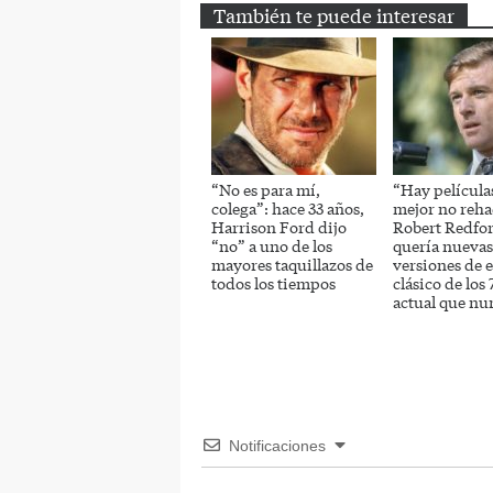
También te puede interesar
“No es para mí,
“Hay película
colega”: hace 33 años,
mejor no reha
Harrison Ford dijo
Robert Redfo
“no” a uno de los
quería nuevas
mayores taquillazos de
versiones de e
todos los tiempos
clásico de los
actual que nu
Notificaciones