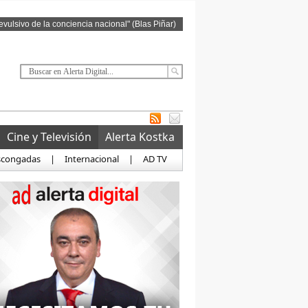
revulsivo de la conciencia nacional" (Blas Piñar)
Cine y Televisión
Alerta Kostka
scongadas
|
Internacional
|
AD TV