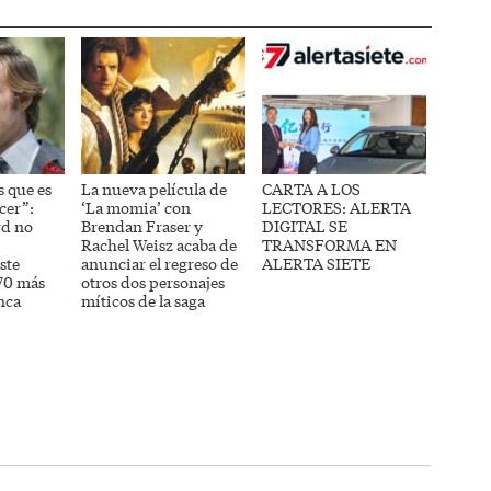
s que es
La nueva película de
CARTA A LOS
cer”:
‘La momia’ con
LECTORES: ALERTA
rd no
Brendan Fraser y
DIGITAL SE
Rachel Weisz acaba de
TRANSFORMA EN
ste
anunciar el regreso de
ALERTA SIETE
 70 más
otros dos personajes
nca
míticos de la saga