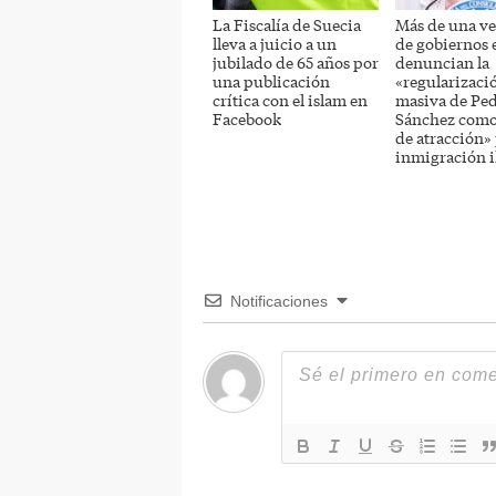
La Fiscalía de Suecia
Más de una ve
lleva a juicio a un
de gobiernos 
jubilado de 65 años por
denuncian la
una publicación
«regularizaci
crítica con el islam en
masiva de Pe
Facebook
Sánchez como
de atracción» 
inmigración i
Notificaciones