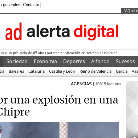
s generales
Contacto
Ads by
"AD, el 
l
Sociedad
Economía
Deportes
A fondo
Sucesos
cía
Baleares
Cataluña
Castilla y León
Reino de Valencia
Galicia
Va
AGENCIAS
| 10518 lecturas
r una explosión en una
Chipre