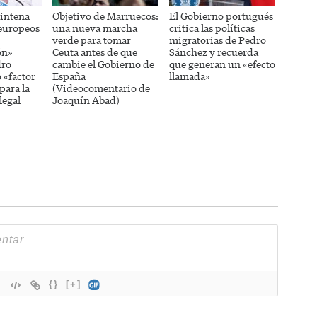
intena
Objetivo de Marruecos:
El Gobierno portugués
europeos
una nueva marcha
critica las políticas
verde para tomar
migratorias de Pedro
ón»
Ceuta antes de que
Sánchez y recuerda
dro
cambie el Gobierno de
que generan un «efecto
 «factor
España
llamada»
para la
(Videocomentario de
legal
Joaquín Abad)
{}
[+]