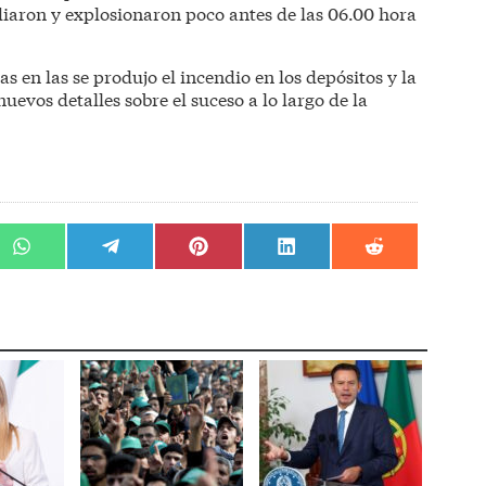
diaron y explosionaron poco antes de las 06.00 hora
s en las se produjo el incendio en los depósitos y la
uevos detalles sobre el suceso a lo largo de la
r
Compartir
Compartir
Compartir
Compartir
Compartir
en
en
en
en
en
WhatsApp
Telegram
Pinterest
LinkedIn
Reddit