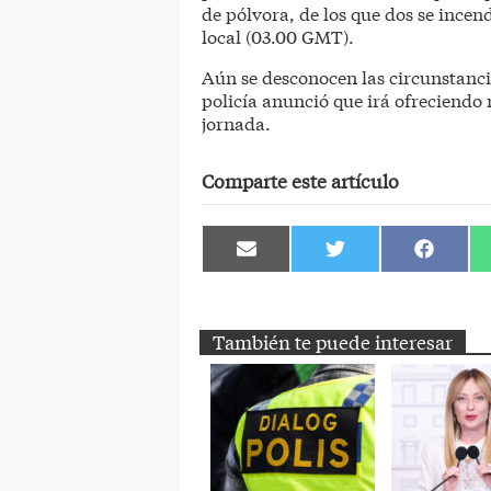
de pólvora, de los que dos se incen
local (03.00 GMT).
Aún se desconocen las circunstancia
policía anunció que irá ofreciendo n
jornada.
Comparte este artículo
Compartir
Compartir
Comparti
en
en
en
Email
Twitter
Facebook
También te puede interesar