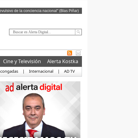
revulsivo de la conciencia nacional" (Blas Piñar)
Cine y Televisión
Alerta Kostka
scongadas
|
Internacional
|
AD TV