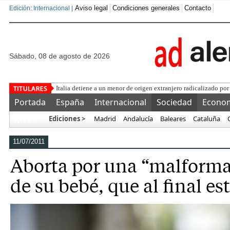
Aviso legal
Condiciones generales
Contacto
Edición: Internacional |
sábado, 08 de agosto de 2026
Una asociaci
Portada
España
Internacional
Sociedad
Econo
Ediciones >
Madrid
Andalucía
Baleares
Cataluña
Más…
11/07/2011
Aborta por una “malforma
de su bebé, que al final e