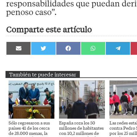
responsabilidades que puedan deri
penoso caso”.
Comparte este artículo
Compartir
Compartir
Compartir
Compartir
Compartir
en
en
en
en
en
Email
Twitter
Facebook
WhatsApp
Telegram
También te puede interesar
Sólo regresaron a sus
España roza los 50
Las redes esta
países 41 de los cerca
millones de habitantes
contra Pedro
de 28.000 menas, la
con 10,2 millones de
por los 25 mil