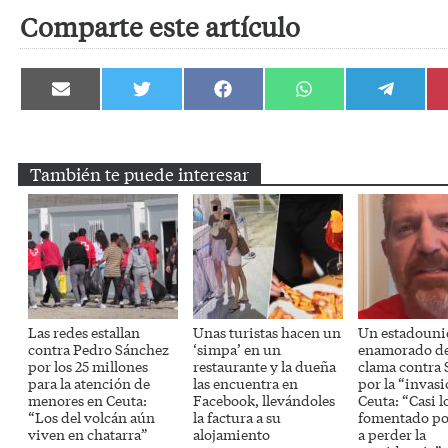
Comparte este artículo
Compartir
Compartir
Compartir
Compartir
Compartir
en
en
en
en
en
Email
Twitter
Facebook
WhatsApp
Telegram
También te puede interesar
Las redes estallan
Unas turistas hacen un
Un estadouni
contra Pedro Sánchez
‘simpa’ en un
enamorado d
por los 25 millones
restaurante y la dueña
clama contra
para la atención de
las encuentra en
por la “invas
menores en Ceuta:
Facebook, llevándoles
Ceuta: “Casi l
“Los del volcán aún
la factura a su
fomentado po
viven en chatarra”
alojamiento
a perder la