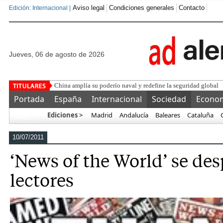
Aviso legal
Condiciones generales
Contacto
Edición: Internacional |
jueves, 06 de agosto de 2026
La Policía Lo
Portada
España
Internacional
Sociedad
Econo
Ediciones >
Madrid
Andalucía
Baleares
Cataluña
Más…
10/07/2011
‘News of the World’ se des
lectores