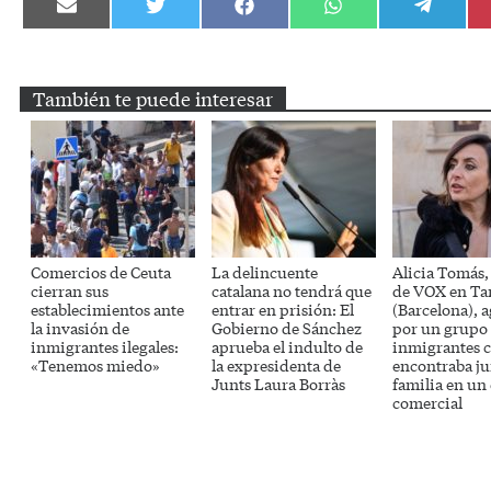
Compartir
Compartir
Compartir
Compartir
Compartir
en
en
en
en
en
Email
Twitter
Facebook
WhatsApp
Telegram
También te puede interesar
Comercios de Ceuta
La delincuente
Alicia Tomás,
cierran sus
catalana no tendrá que
de VOX en Ta
establecimientos ante
entrar en prisión: El
(Barcelona), 
la invasión de
Gobierno de Sánchez
por un grupo
inmigrantes ilegales:
aprueba el indulto de
inmigrantes 
«Tenemos miedo»
la expresidenta de
encontraba ju
Junts Laura Borràs
familia en un
comercial