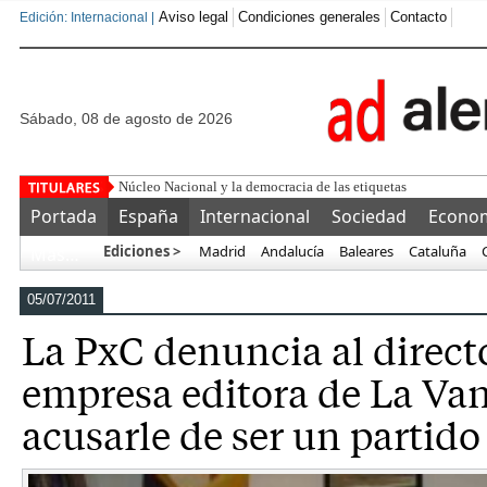
Aviso legal
Condiciones generales
Contacto
Edición: Internacional |
sábado, 08 de agosto de 2026
"No es para mí, colega": hace 33 a
Portada
España
Internacional
Sociedad
Econo
Ediciones >
Madrid
Andalucía
Baleares
Cataluña
Más…
05/07/2011
La PxC denuncia al directo
empresa editora de La Va
acusarle de ser un partid