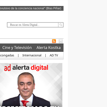
revulsivo de la conciencia nacional" (Blas Piñar)
Cine y Televisión
Alerta Kostka
scongadas
|
Internacional
|
AD TV