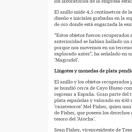
los laboratorios de la empresa est
El anillo mide 4,5 centímetros de 
diseño e iniciales grabadas en la sup
de oro donde está engarzada la es
“Estos objetos fueron recuperados
anterioridad se habían hallado un 
porque nos movemos en un terreno v
explorado antes”, ha señalado en 
‘Magrudel’.
Lingotes y monedas de plata pendie
El anillo y los objetos recuperados
se hundió cerca de Cayo Hueso co
regresar a España. Gran parte del
plata españolas y valorado en 450 m
‘cazatesoros’ Mel Fisher, quien mur
de Fisher, que poseen los derechos 
tesoro del ‘Atocha’.
Sean Fisher, vicepresidente de Teso