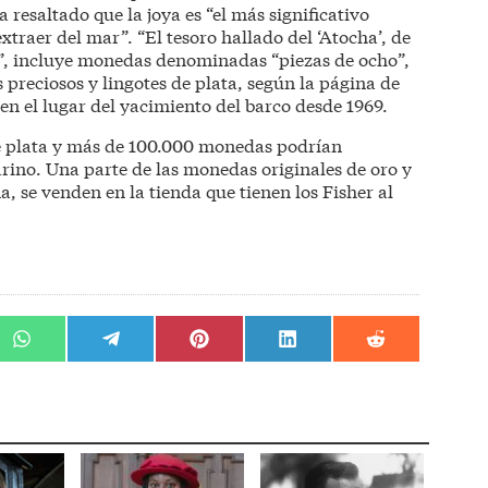
a resaltado que la joya es “el más significativo
xtraer del mar”. “El tesoro hallado del ‘Atocha’, de
o”, incluye monedas denominadas “piezas de ocho”,
 preciosos y lingotes de plata, según la página de
 en el lugar del yacimiento del barco desde 1969.
de plata y más de 100.000 monedas podrían
ino. Una parte de las monedas originales de oro y
a, se venden en la tienda que tienen los Fisher al
r
Compartir
Compartir
Compartir
Compartir
Compartir
en
en
en
en
en
WhatsApp
Telegram
Pinterest
LinkedIn
Reddit