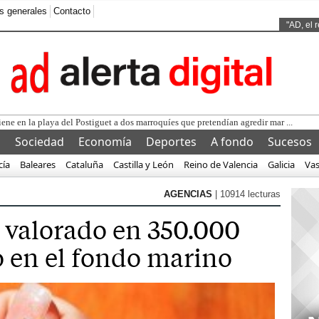
s generales
Contacto
Ads by
"AD, el 
iene en la playa del Postiguet a dos marroquíes que pretendían agredir mar ...
l
Sociedad
Economía
Deportes
A fondo
Sucesos
cía
Baleares
Cataluña
Castilla y León
Reino de Valencia
Galicia
Va
AGENCIAS
| 10914 lecturas
o valorado en 350.000
o en el fondo marino