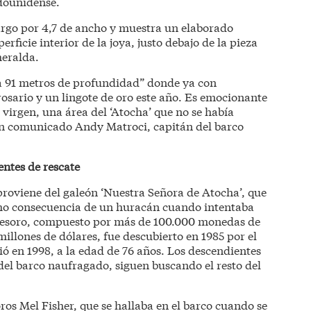
adounidense.
largo por 4,7 de ancho y muestra un elaborado
erficie interior de la joya, justo debajo de la pieza
meralda.
 a 91 metros de profundidad” donde ya con
rosario y un lingote de oro este año. Es emocionante
irgen, una área del ‘Atocha’ que no se había
un comunicado Andy Matroci, capitán del barco
ntes de rescate
 proviene del galeón ‘Nuestra Señora de Atocha’, que
mo consecuencia de un huracán cuando intentaba
 tesoro, compuesto por más de 100.000 monedas de
illones de dólares, fue descubierto en 1985 por el
ió en 1998, a la edad de 76 años. Los descendientes
del barco naufragado, siguen buscando el resto del
ros Mel Fisher, que se hallaba en el barco cuando se