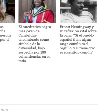
se
El catedrático negro
Ernest Hemingway y
oña
más joven de
su reflexión vital sobre
asesora
Cambridge,
España: “Si el pueblo
por el
encumbrado como
español tiene algún
símbolo de la
rasgo común es el
diversidad, bajo
orgullo, y si tiene otro
sospecha por 188
es el sentido común”
coincidencias en su
tesis