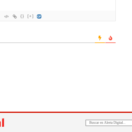
{}
[+]