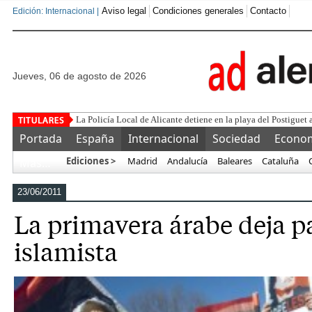
Aviso legal
Condiciones generales
Contacto
Edición: Internacional |
jueves, 06 de agosto de 2026
Este corrupto traiciona
Portada
España
Internacional
Sociedad
Econo
Ediciones >
Madrid
Andalucía
Baleares
Cataluña
Más…
23/06/2011
La primavera árabe deja p
islamista