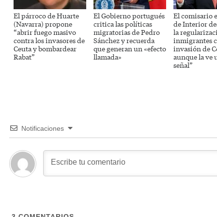
El párroco de Huarte
El Gobierno portugués
El comisario 
(Navarra) propone
critica las políticas
de Interior d
“abrir fuego masivo
migratorias de Pedro
la regularizac
contra los invasores de
Sánchez y recuerda
inmigrantes c
Ceuta y bombardear
que generan un «efecto
invasión de C
Rabat”
llamada»
aunque la ve 
señal”
Notificaciones
3
COMENTARIOS