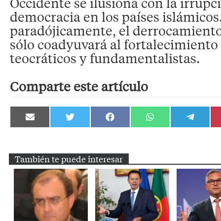
Occidente se ilusiona con la irrupc
democracia en los países islámico
paradójicamente, el derrocamiento 
sólo coadyuvará al fortalecimient
teocráticos y fundamentalistas.
Comparte este artículo
Compartir
Compartir
Compartir
Compartir
Compartir
en
en
en
en
en
Email
Twitter
Facebook
WhatsApp
Telegram
También te puede interesar