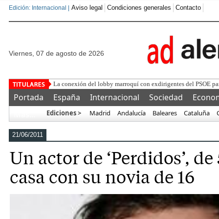
Aviso legal
Condiciones generales
Contacto
Edición: Internacional |
viernes, 07 de agosto de 2026
B
Portada
España
Internacional
Sociedad
Econo
Ediciones >
Madrid
Andalucía
Baleares
Cataluña
Más…
21/06/2011
Un actor de ‘Perdidos’, de 
casa con su novia de 16