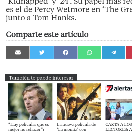
‘Kidnapped’ y ’24’. Su papel más re
es el de Percy Wetmore en ‘The Gre
junto a Tom Hanks.
Comparte este artículo
Compartir
Compartir
Compartir
Compartir
Compartir
en
en
en
en
en
Email
Twitter
Facebook
WhatsApp
Telegram
También te puede interesar
“Hay películas que es
La nueva película de
CARTA A LOS
mejor no rehacer”:
‘La momia’ con
LECTORES: 