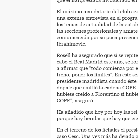
El máximo mandatario del club azu
una extensa entrevista en el prog
los temas de actualidad de la entid
las secciones profesionales y amateu
comunicación por su poca presencia 
Ibrahimovic.
Rosell ha asegurado que si se repit
cabo el Real Madrid este año, se ro
a afirmar que “todo comienza por e
freno, poner los límites”. En este s
presidente madridista cuando éste 
dopaje que emitió la cadena COPE.
hubiese creído a Florentino si hub
COPE”, aseguró.
Ha añadido que hoy por hoy las rela
porque hay heridas que hay que cic
En el terreno de los fichajes el pre
caso Cesc. Una vez más ha dejado c