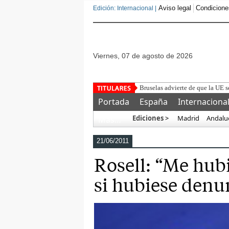
Aviso legal
Condicione
Edición: Internacional |
viernes, 07 de agosto de 2026
Detenido u
Portada
España
Internaciona
Ediciones >
Madrid
Andalu
Más…
21/06/2011
Rosell: “Me hubi
si hubiese denu