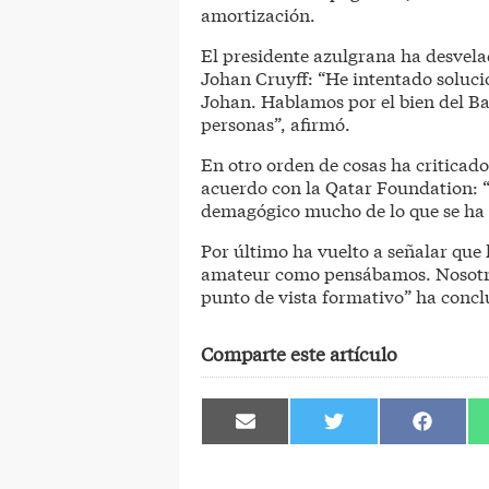
amortización.
El presidente azulgrana ha desvela
Johan Cruyff: “He intentado soluci
Johan. Hablamos por el bien del Ba
personas”, afirmó.
En otro orden de cosas ha criticado
acuerdo con la Qatar Foundation: “
demagógico mucho de lo que se ha 
Por último ha vuelto a señalar que 
amateur como pensábamos. Nosotro
punto de vista formativo” ha concl
Comparte este artículo
Compartir
Compartir
Comparti
en
en
en
Email
Twitter
Facebook