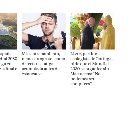
España
Más entrenamiento,
Livre, partido
dial 2030
menos progreso: cómo
ecologista de Portugal,
uega en
detectar la fatiga
pide que el Mundial
la final o
acumulada antes de
2030 se organice sin
estancarse
Marruecos: “No
podemos ser
cómplices”