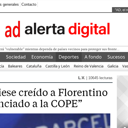
s generales
Contacto
Ads by
"AD, el 
l
Sociedad
Economía
Deportes
A fondo
Sucesos
cía
Baleares
Cataluña
Castilla y León
Reino de Valencia
Galicia
Va
L.V.
| 10645 lecturas
ese creído a Florentino
nciado a la COPE”