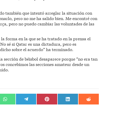
do también que intentó arreglar la situación con
onarlo, pero no me ha salido bien. Me encontré con
rça, pero no puedo cambiar las voluntades de las
 la forma en la que se ha tratado en la prensa el
No sé si Qatar es una dictadura, pero es
dicho sobre el acuerdo” ha terminado.
la sección de béisbol desaparece porque “no era tan
s concebimos las secciones amateur desde un
uido.
r
Compartir
Compartir
Compartir
Compartir
Compartir
en
en
en
en
en
WhatsApp
Telegram
Pinterest
LinkedIn
Reddit