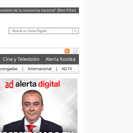
revulsivo de la conciencia nacional" (Blas Piñar)
Cine y Televisión
Alerta Kostka
scongadas
|
Internacional
|
AD TV