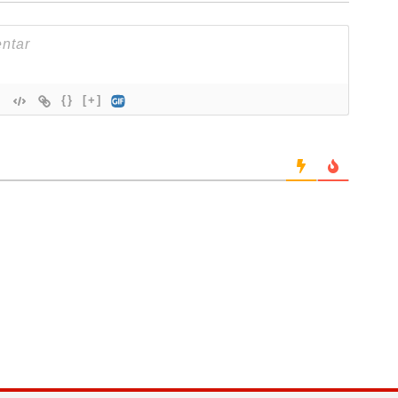
{}
[+]