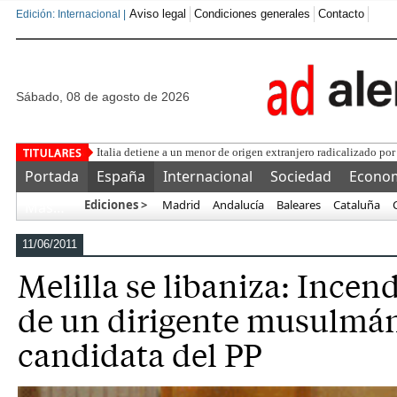
Aviso legal
Condiciones generales
Contacto
Edición: Internacional |
sábado, 08 de agosto de 2026
Una aso
Portada
España
Internacional
Sociedad
Econo
Ediciones >
Madrid
Andalucía
Baleares
Cataluña
Más…
11/06/2011
Melilla se libaniza: Incen
de un dirigente musulmán 
candidata del PP