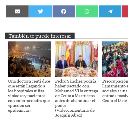
Compartir
Compartir
Compartir
Compartir
Compartir
en
en
en
en
en
Email
Twitter
Facebook
WhatsApp
Telegram
También te puede interesar
Una doctora ceutí dice
Pedro Sánchez podría
Preocupación 
que están llegando a
haber pactado con
llamamiento 
los hospitales niñas
Mohamed VI la entrega
sociales a un
violadas y pacientes
de Ceuta a Marruecos
entrada masi
con enfermedades que
antes de abandonar el
Ceuta el 15 de
«pueden ser
poder
epidémicas»
(Videocomentario de
Joaquín Abad)