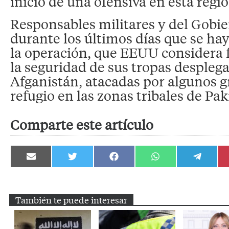
inicio de una ofensiva en esta regió
Responsables militares y del Gobi
durante los últimos días que se ha
la operación, que EEUU considera
la seguridad de sus tropas despleg
Afganistán, atacadas por algunos 
refugio en las zonas tribales de Pak
Comparte este artículo
Compartir
Compartir
Compartir
Compartir
Compartir
en
en
en
en
en
Email
Twitter
Facebook
WhatsApp
Telegram
También te puede interesar