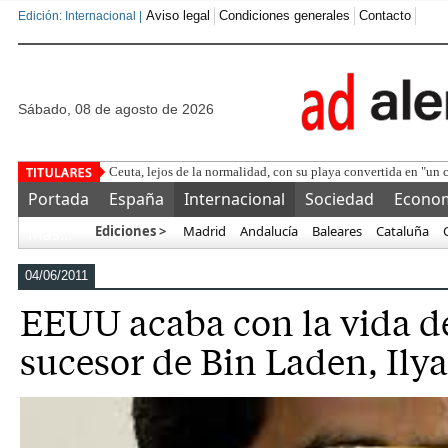
Aviso legal
Condiciones generales
Contacto
Edición: Internacional |
sábado, 08 de agosto de 2026
El Gobierno d
Portada
España
Internacional
Sociedad
Econo
Ediciones >
Madrid
Andalucía
Baleares
Cataluña
Más…
04/06/2011
EEUU acaba con la vida d
sucesor de Bin Laden, Ily