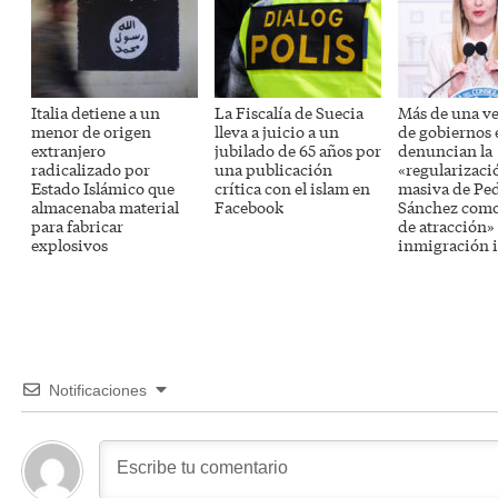
Italia detiene a un
La Fiscalía de Suecia
Más de una v
menor de origen
lleva a juicio a un
de gobiernos
extranjero
jubilado de 65 años por
denuncian la
radicalizado por
una publicación
«regularizaci
Estado Islámico que
crítica con el islam en
masiva de Pe
almacenaba material
Facebook
Sánchez como
para fabricar
de atracción» 
explosivos
inmigración i
Notificaciones