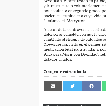
Kevorkian, especializado en patolog
y la muerte, retó voluntariamente a 
por asesinato en segundo grado, po
pacientes terminales a cuya vida 
él mismo, el ‘Mercytron’.
A pesar de la controversia suscitada
defensores coinciden en que la enc
cambiado el sistema de cuidados pa
Oregon se convirtió en el primer es
medicación letal para ayudar a pon
‘Acta para Morir con Dignidad’, r
Estados Unidos.
Comparte este artículo
Compartir
Compartir
Comparti
en
en
en
Email
Twitter
Facebook