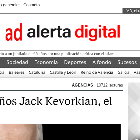
s generales
Contacto
Ads by
"AD, el 
cio a un jubilado de 65 años por una publicación crítica con el islam en ...
l
Sociedad
Economía
Deportes
A fondo
Sucesos
cía
Baleares
Cataluña
Castilla y León
Reino de Valencia
Galicia
Va
AGENCIAS
| 10712 lecturas
ños Jack Kevorkian, el