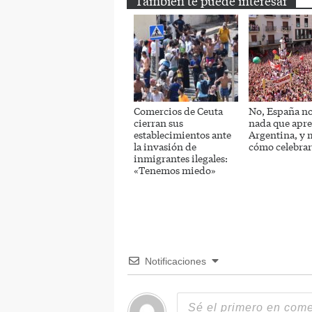
También te puede interesar
Comercios de Ceuta
No, España no
cierran sus
nada que apr
establecimientos ante
Argentina, y
la invasión de
cómo celebrar
inmigrantes ilegales:
«Tenemos miedo»
Notificaciones