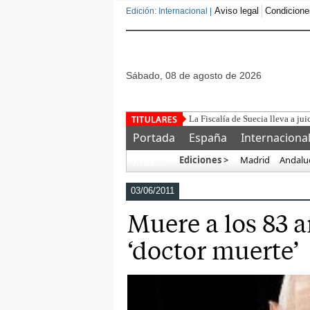
Aviso legal
Condicione
Edición: Internacional |
sábado, 08 de agosto de 2026
La Fiscalía de Suecia lleva a jui
Portada
España
Internaciona
Ediciones >
Madrid
Andalu
Más…
03/06/2011
Muere a los 83 a
‘doctor muerte’