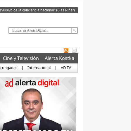
revulsivo de la conciencia nacional" (Blas Piñar)
Cine y Televisión
Alerta Kostka
scongadas
|
Internacional
|
AD TV