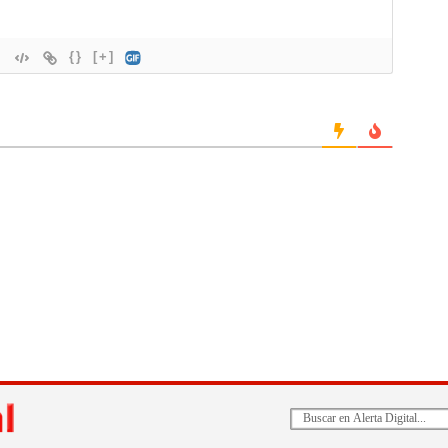
{}
[+]