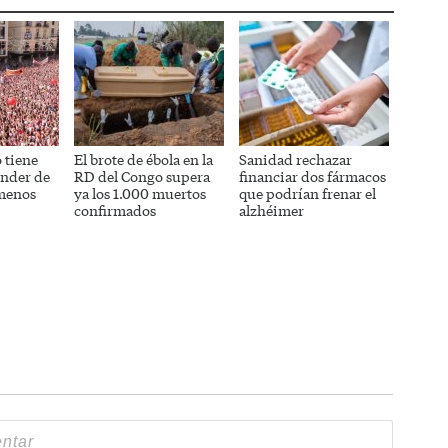
 tiene
El brote de ébola en la
Sanidad rechazar
ender de
RD del Congo supera
financiar dos fármacos
 menos
ya los 1.000 muertos
que podrían frenar el
confirmados
alzhéimer