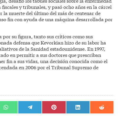
ía, desafió los tabúes sociales sobre la enfermedad
fiscales y tribunales, y pasó ocho años en la cárcel
r la muerte del último del más de centenar de
puso fin con ayuda de una máquina desarrollada por
 por su figura, tanto sus críticos como sus
onada defensa que Kevorkian hizo de su labor ha
liativos de la Sanidad estadounidense. En 1997,
tado en permitir a sus doctores que prescriban
er fin a sus vidas, una decisión conocida como el
efrendada en 2006 por el Tribunal Supremo de
r
Compartir
Compartir
Compartir
Compartir
Compartir
en
en
en
en
en
WhatsApp
Telegram
Pinterest
LinkedIn
Reddit