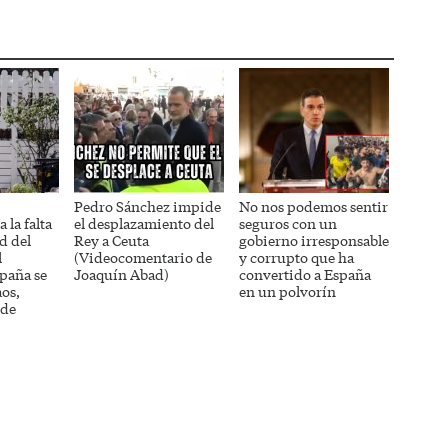
Pedro Sánchez impide
No nos podemos sentir
 la falta
el desplazamiento del
seguros con un
d del
Rey a Ceuta
gobierno irresponsable
l
(Videocomentario de
y corrupto que ha
paña se
Joaquín Abad)
convertido a España
aos,
en un polvorín
 de