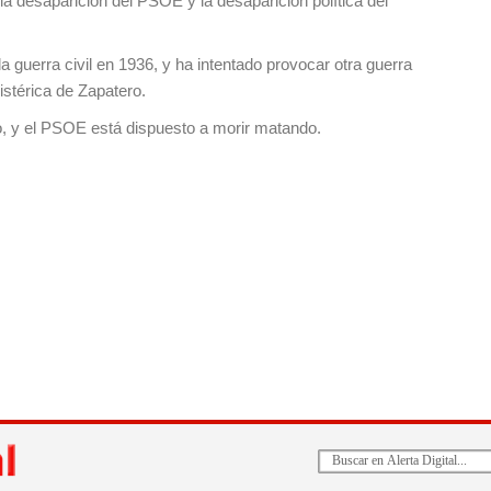
a desaparición del PSOE y la desaparición política del
 guerra civil en 1936, y ha intentado provocar otra guerra
istérica de Zapatero.
o, y el PSOE está dispuesto a morir matando.