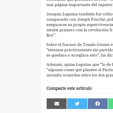
una página importante del zapater
Joaquín Leguina también fue crític
comparado con Joseph Fouché, polí
asegurarse su propia supervivencia
estaba primero con la revolución f
Rey”.
Sobre el fracaso de Tomás Gómez 
“estamos prácticamente sin partid
se quedara y arreglara esto”, ha di
Además, opina Leguina que “lo de Bi
“algunas cosas que plantee el Parti
necesita acuerdos entre los dos gra
Comparte este artículo
Compartir
Compartir
Comparti
en
en
en
Email
Twitter
Facebook