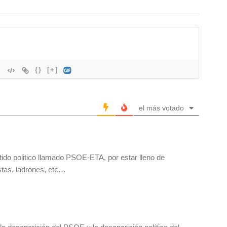
{}
[+]
el más votado
rtido politico llamado PSOE-ETA, por estar lleno de
stas, ladrones, etc…