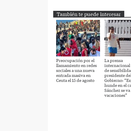
También te puede interesar
Preocupación por el
La prensa
llamamiento en redes
internacional a
sociales a una nueva
de sensibilida
entrada masiva en
presidente de
Ceuta el 15 de agosto
Gobierno: “Es
hunde en el c
Sánchez se va
vacaciones”