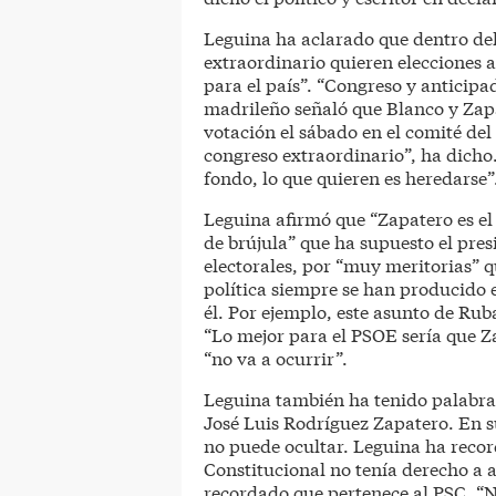
Leguina ha aclarado que dentro del
extraordinario quieren elecciones 
para el país”. “Congreso y anticipa
madrileño señaló que Blanco y Zap
votación el sábado en el comité del
congreso extraordinario”, ha dicho. 
fondo, lo que quieren es heredarse”
Leguina afirmó que “Zapatero es el 
de brújula” que ha supuesto el pres
electorales, por “muy meritorias” q
política siempre se han producido 
él. Por ejemplo, este asunto de Rub
“Lo mejor para el PSOE sería que Za
“no va a ocurrir”.
Leguina también ha tenido palabras
José Luis Rodríguez Zapatero. En 
no puede ocultar. Leguina ha recor
Constitucional no tenía derecho a a
recordado que pertenece al PSC. “N