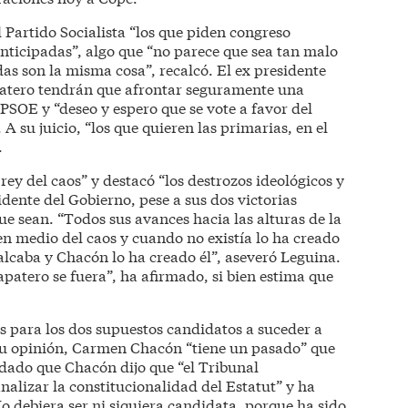
 Partido Socialista “los que piden congreso
anticipadas”, algo que “no parece que sea tan malo
das son la misma cosa”, recalcó. El ex presidente
atero tendrán que afrontar seguramente una
 PSOE y “deseo y espero que se vote a favor del
A su juicio, “los que quieren las primarias, en el
.
rey del caos” y destacó “los destrozos ideológicos y
idente del Gobierno, pese a sus dos victorias
ue sean. “Todos sus avances hacia las alturas de la
en medio del caos y cuando no existía lo ha creado
alcaba y Chacón lo ha creado él”, aseveró Leguina.
patero se fuera”, ha afirmado, si bien estima que
 para los dos supuestos candidatos a suceder a
su opinión, Carmen Chacón “tiene un pasado” que
dado que Chacón dijo que “el Tribunal
nalizar la constitucionalidad del Estatut” y ha
o debiera ser ni siquiera candidata, porque ha sido