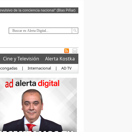
revulsivo de la conciencia nacional" (Blas Piñar)
Cine y Televisión
Alerta Kostka
scongadas
|
Internacional
|
AD TV