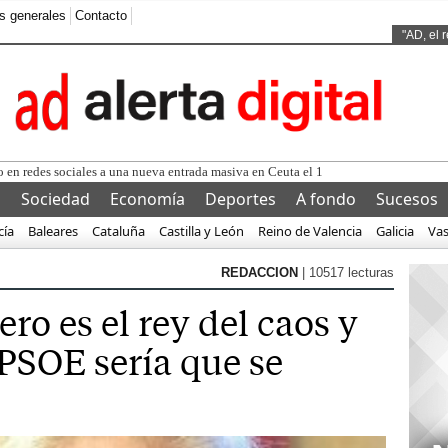
s generales
Contacto
Ads by
"AD, el 
 en redes sociales a una nueva entrada masiva en Ceuta el 15 de agosto
l
Sociedad
Economía
Deportes
A fondo
Sucesos
cía
Baleares
Cataluña
Castilla y León
Reino de Valencia
Galicia
Va
REDACCION
| 10517 lecturas
ro es el rey del caos y
 PSOE sería que se