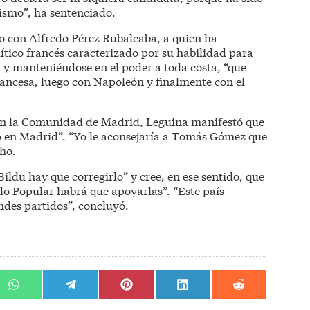
ismo”, ha sentenciado.
o con Alfredo Pérez Rubalcaba, a quien ha
tico francés caracterizado por su habilidad para
 y manteniéndose en el poder a toda costa, “que
rancesa, luego con Napoleón y finalmente con el
en la Comunidad de Madrid, Leguina manifestó que
o en Madrid”. “Yo le aconsejaría a Tomás Gómez que
cho.
ldu hay que corregirlo” y cree, en ese sentido, que
do Popular habrá que apoyarlas”. “Este país
ndes partidos”, concluyó.
r
Compartir
Compartir
Compartir
Compartir
Compartir
en
en
en
en
en
WhatsApp
Telegram
Pinterest
LinkedIn
Reddit