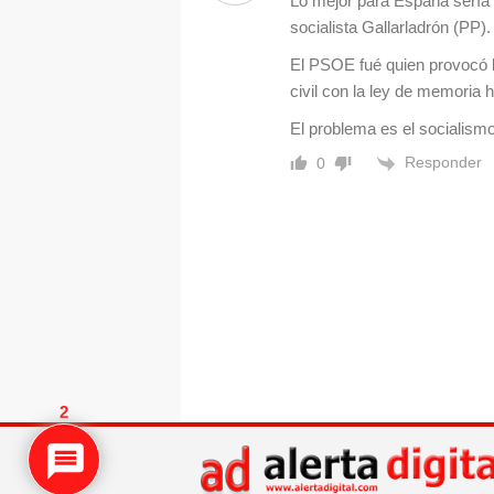
Lo mejor para España sería l
socialista Gallarladrón (PP).
El PSOE fué quien provocó la
civil con la ley de memoria h
El problema es el socialism
Responder
0
2