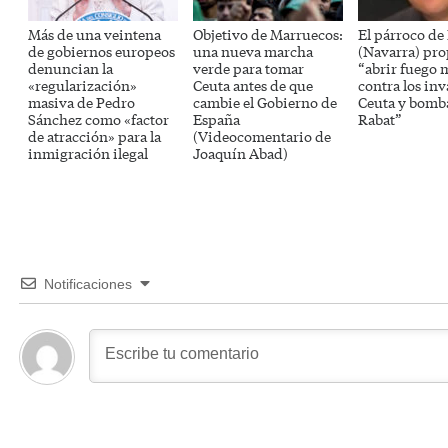
Más de una veintena
Objetivo de Marruecos:
El párroco de
de gobiernos europeos
una nueva marcha
(Navarra) pr
denuncian la
verde para tomar
“abrir fuego 
«regularización»
Ceuta antes de que
contra los inv
masiva de Pedro
cambie el Gobierno de
Ceuta y bomb
Sánchez como «factor
España
Rabat”
de atracción» para la
(Videocomentario de
inmigración ilegal
Joaquín Abad)
Notificaciones