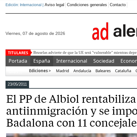
Aviso legal
Condiciones generales
Contacto
Edición: Internacional |
viernes, 07 de agosto de 2026
Detenido un marroquí tr
Portada
España
Internacional
Sociedad
Econo
Ediciones >
Madrid
Andalucía
Baleares
Cataluña
Más…
23/05/2011
El PP de Albiol rentabiliza
antiinmigración y se imp
Badalona con 11 concejale