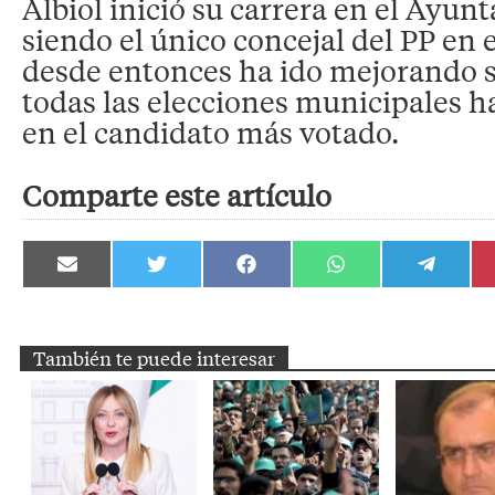
Albiol inició su carrera en el Ayun
siendo el único concejal del PP en e
desde entonces ha ido mejorando s
todas las elecciones municipales h
en el candidato más votado.
Comparte este artículo
Compartir
Compartir
Compartir
Compartir
Compartir
en
en
en
en
en
Email
Twitter
Facebook
WhatsApp
Telegram
También te puede interesar