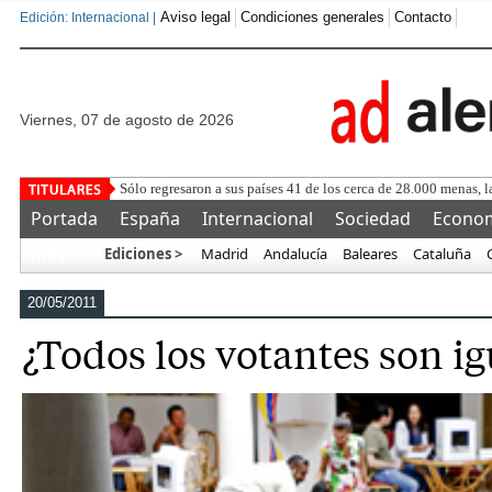
Aviso legal
Condiciones generales
Contacto
Edición: Internacional |
viernes, 07 de agosto de 2026
Luis Rubiales defiende que Esp
Portada
España
Internacional
Sociedad
Econo
Ediciones >
Madrid
Andalucía
Baleares
Cataluña
Más…
20/05/2011
¿Todos los votantes son ig