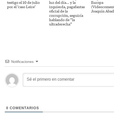
testigo el 10 de julio
luz del día… y la
Europa
por el ‘caso Leire’
izquierda, pagafantas
(Videocoment
oficial de la
Joaquín Abad
corrupción, seguiría
hablando de “la
ultraderecha”
Notificaciones
0
COMENTARIOS