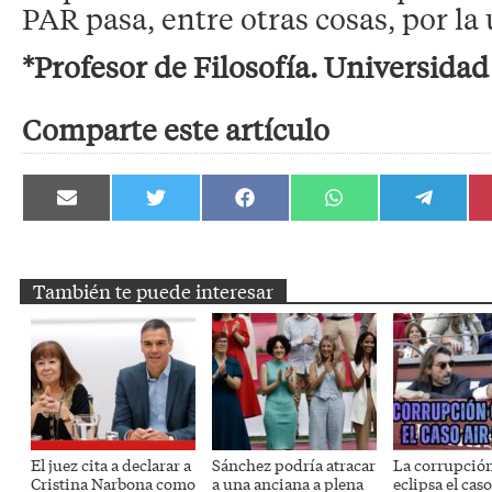
PAR pasa, entre otras cosas, por la 
*Profesor de Filosofía. Universida
Comparte este artículo
Compartir
Compartir
Compartir
Compartir
Compartir
en
en
en
en
en
Email
Twitter
Facebook
WhatsApp
Telegram
También te puede interesar
El juez cita a declarar a
Sánchez podría atracar
La corrupció
Cristina Narbona como
a una anciana a plena
eclipsa el caso