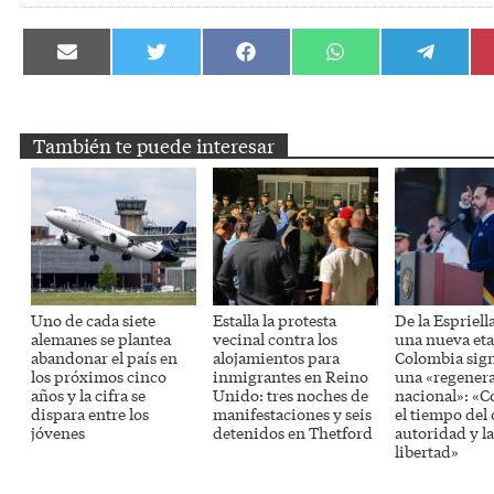
Compartir
Compartir
Compartir
Compartir
Compartir
en
en
en
en
en
Email
Twitter
Facebook
WhatsApp
Telegram
También te puede interesar
Uno de cada siete
Estalla la protesta
De la Espriell
alemanes se plantea
vecinal contra los
una nueva eta
abandonar el país en
alojamientos para
Colombia sig
los próximos cinco
inmigrantes en Reino
una «regener
años y la cifra se
Unido: tres noches de
nacional»: «
dispara entre los
manifestaciones y seis
el tiempo del 
jóvenes
detenidos en Thetford
autoridad y la
libertad»