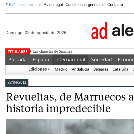
Aviso legal
Condiciones generales
Contacto
Edición: Internacional |
domingo, 09 de agosto de 2026
Las chanclas de Sánchez
Portada
España
Internacional
Sociedad
Econo
Ediciones >
Madrid
Andalucía
Baleares
Cataluña
Más…
22/04/2011
Revueltas, de Marruecos a 
historia impredecible