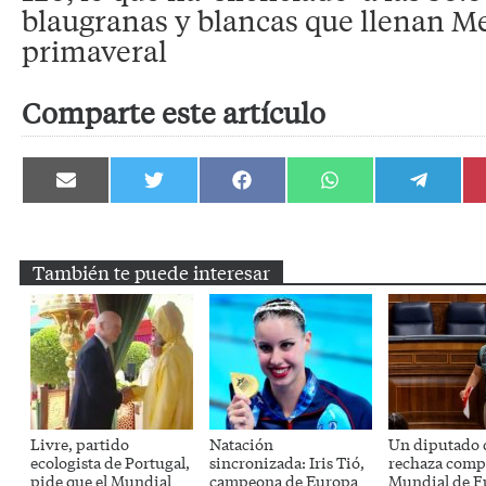
blaugranas y blancas que llenan Me
primaveral
Comparte este artículo
Compartir
Compartir
Compartir
Compartir
Compartir
en
en
en
en
en
Email
Twitter
Facebook
WhatsApp
Telegram
También te puede interesar
Livre, partido
Natación
Un diputado 
ecologista de Portugal,
sincronizada: Iris Tió,
rechaza comp
pide que el Mundial
campeona de Europa
Mundial de F