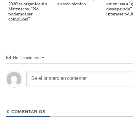
2030 se organice sin
en solo técnico
quien usa a “
Marruecos: “No
desesperada” 
podemos ser
intereses polí
cómplices”
Notificaciones
0
COMENTARIOS