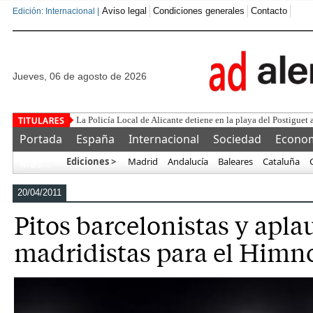
Aviso legal
Condiciones generales
Contacto
Edición: Internacional |
jueves, 06 de agosto de 2026
La Policía Local de Alicante detiene en la playa del Postiguet 
Portada
España
Internacional
Sociedad
Econo
Ediciones >
Madrid
Andalucía
Baleares
Cataluña
Más…
20/04/2011
Pitos barcelonistas y apla
madridistas para el Himn