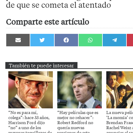
de que se cometa el atentado
Comparte este artículo
Compartir
Compartir
Compartir
Compartir
Compartir
en
en
en
en
en
Email
Twitter
Facebook
WhatsApp
Telegram
También te puede interesar
“No es para mí,
“Hay películas que es
La nueva pelí
colega”: hace 33 años,
mejor no rehacer”:
‘La momia’ c
Harrison Ford dijo
Robert Redford no
Brendan Fras
“no” a uno de los
quería nuevas
Rachel Weisz 
mayores taquillazos de
versiones de este
anunciar el r