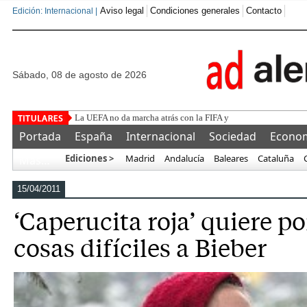
Aviso legal
Condiciones generales
Contacto
Edición: Internacional |
sábado, 08 de agosto de 2026
La UEFA no da marcha atrás con la FIFA y Gianni Infantino: "
Portada
España
Internacional
Sociedad
Econo
Ediciones >
Madrid
Andalucía
Baleares
Cataluña
Más…
15/04/2011
‘Caperucita roja’ quiere po
cosas difíciles a Bieber